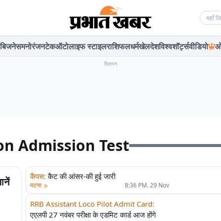
Searc
बिजनेस
मनोरंजन
टेक
ऑटो
लाइफ स्टाइल
राशिफल
धर्म
खेल
देश
विश्व
शॉर्ट्स
वीडियो
ओ
विज्ञापन
on Admission Test
कैंपस
:
कैट की आंसर-की हुई जारी
नें
>
पटना
8:36 PM. 29 Nov
RRB Assistant Loco Pilot Admit Card
:
एएलपी 27 नवंबर परीक्षा के एडमिट कार्ड आज होंगे