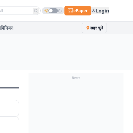
h news
Login
ePaper
पिनियन
शहर चुनें
विज्ञापन