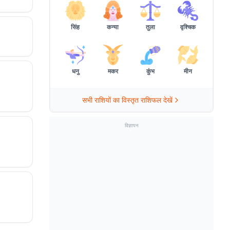
सिंह
कन्या
तुला
वृश्चिक
धनु
मकर
कुंभ
मीन
सभी राशियों का विस्तृत राशिफल देखें
विज्ञापन