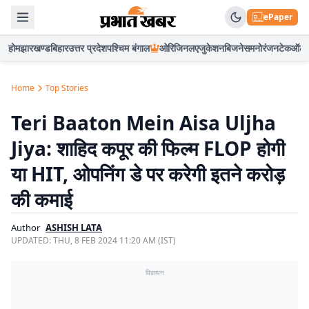
ePaper
होम
झारखण्ड
बिहार
उत्तर प्रदेश
पश्चिम बंगाल
ओरिजिनल
एजुकेशन
बिजनेस
मनोरंजन
टेक
ऑटो
Home
Top Stories
Teri Baaton Mein Aisa Uljha
Jiya: शाहिद कपूर की फिल्म FLOP होगी
या HIT, ओपनिंग डे पर करेगी इतने करोड़
की कमाई
Author
ASHISH LATA
UPDATED:
THU, 8 FEB 2024 11:20 AM (IST)
विज्ञापन