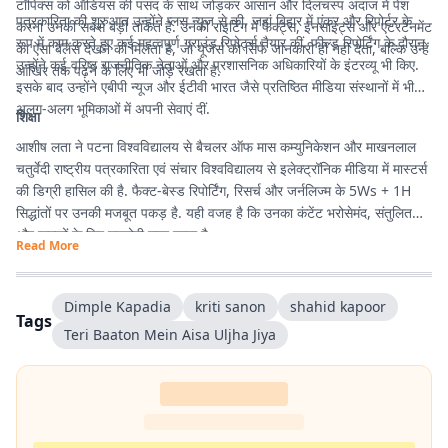
टॉपिक्स को ऑडियंस की पसंद के साथ जोड़कर आसान और दिलचस्प अंदाज में पेश
पत्रकारिता की शुरुआत उन्होंने प्लस न्यूज से की, जहां बिहार में एंकर और रिपोर्टर के
करना उनकी सबसे बड़ी ताकत है. उनकी राइटिंग में फैक्ट्स, इनसाइट्स और एंटरटेनमेंट
रूप में काम करते हुए कई महत्वपूर्ण ग्राउंड रिपोर्ट्स तैयार कीं. फील्ड रिपोर्टिंग के दौरान
का ऐसा बैलेंस देखने को मिलता है, जो यूजर्स को सिर्फ जानकारी ही नहीं देता, बल्कि उन्हें
उन्होंने कई वरिष्ठ राजनीतिक नेताओं और प्रशासनिक अधिकारियों के इंटरव्यू भी किए.
आखिर तक पढ़ने के लिए भी जोड़े रखता है.
इसके बाद उन्होंने एबीपी न्यूज और ईटीवी भारत जैसे प्रतिष्ठित मीडिया संस्थानों में भी
अलग-अलग भूमिकाओं में अपनी सेवाएं दीं.
शिक्षा
आशीष लता ने पटना विश्वविद्यालय से बैचलर ऑफ मास कम्युनिकेशन और माखनलाल
चतुर्वेदी राष्ट्रीय पत्रकारिता एवं संचार विश्वविद्यालय से इलेक्ट्रॉनिक मीडिया में मास्टर्स
की डिग्री हासिल की है. फैक्ट-बेस्ड रिपोर्टिंग, रिसर्च और जर्नलिज्म के 5Ws + 1H
सिद्धांतों पर उनकी मजबूत पकड़ है. यही वजह है कि उनका कंटेंट भरोसेमंद, संतुलित
और पाठकों के लिए उपयोगी माना जाता है.
Read More
Dimple Kapadia
kriti sanon
shahid kapoor
Tags
Teri Baaton Mein Aisa Uljha Jiya