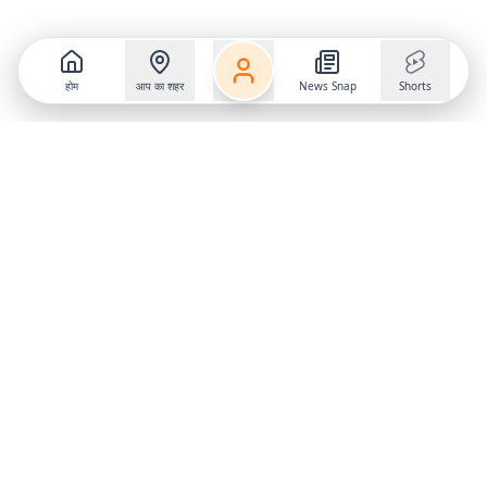
होम
आप का शहर
News Snap
Shorts
Follow us on
X
Download Mobile App
State
›
Jharkhand
›
Hindi News
Gumla News