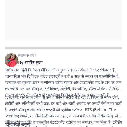
लेखक के बारे में
By
आशीष लता
आशीष लता हिंदी डिजिटल मीडिया की अनुभवी पत्रकार और कंटेंट स्ट्रेटेजिस्ट हैं.
पत्रकारिता और डिजिटल कंटेंट इंडस्ट्री में उन्हें 8 साल से ज्यादा का एक्सपीरियंस है.
फिलहाल वह प्रभात खबर में सीनियर कंटेंट राइटर और एंटरटेनमेंट हेड के तौर पर काम
कर रही हैं. यहां वह बॉलीवुड, टेलीविजन, ओटीटी, वेब सीरीज, बॉक्स ऑफिस, सेलिब्रिटी
इंटरव्यू, एंटरटेनमेंट ट्रेंड्स और प्रीमियम डिजिटल कंटेंट पर फोकस करती हैं.
एंटरटेनमेंट जर्नलिज्म हमेशा से उनकी सबसे पसंदीदा बीट रही है. फिल्मों से लेकर टीवी,
ओटीटी और सेलिब्रिटी वर्ल्ड तक, हर बड़ी और छोटी अपडेट पर उनकी पैनी नजर रहती
है. उन्होंने बॉलीवुड और टीवी इंडस्ट्री की थ्रोबैक स्टोरीज, BTS (Behind The
Scenes) अपडेट्स, सेलिब्रिटी लाइफस्टाइल, वायरल मोमेंट्स, वेब सीरीज रिव्यू, बॉक्स
ऑफिस रिपोर्ट्स और एक्सक्लूसिव एंटरटेनमेंट स्टोरीज पर लगातार काम किया है. ट्रेंडिंग
पत्रकारिता अनुभव