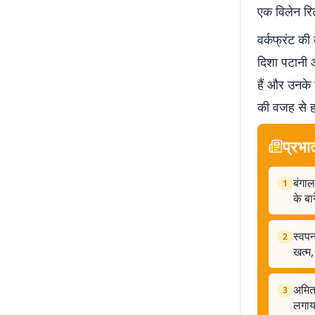
एक विलेन रिटर
वर्कफ्रंट की
दिशा पटानी औ
हैं और उनके 
की वजह से हमे
प्रभा
बंगाल
1
के बारे
स्वपन
2
खत्म,
अमित 
3
लगाय