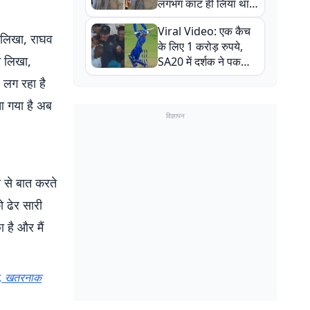
लगभग काट ही लिया था,
न्यूजीलैंड सीरीज से पहले
Viral Video: एक कैच
बाल-बाल बचे
े लिखा, राघव
के लिए 1 करोड़ रुपये,
े लिखा,
SA20 में दर्शक ने पकड़ा
एक हाथ से गजब का कैच
 लग रहा है
आ गया है अब
विज्ञापन
स से बात करते
ो ढेर सारी
ा है और मैं
न, खतरनाक