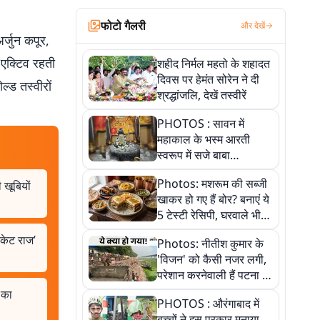
फोटो गैलरी
और देखें
र्जुन कपूर,
 एक्टिव रहती
शहीद निर्मल महतो के शहादत
दिवस पर हेमंत सोरेन ने दी
ल्ड तस्वीरों
श्रद्धांजलि, देखें तस्वीरें
PHOTOS : सावन में
महाकाल के भस्म आरती
स्वरूप में सजे बाबा
औघड़दानी, तस्वीरों में करें
Photos: मशरूम की सब्जी
 खूबियों
अद्भुत दर्शन
खाकर हो गए हैं बोर? बनाएं ये
5 टेस्टी रेसिपी, घरवाले भी
मांगेंगे बार-बार
िकेट राज’
Photos: नीतीश कुमार के
'विजन' को कैसी नजर लगी,
परेशान करनेवाली हैं पटना में
गंगा घाट की ये 11 तस्वीरें
 का
PHOTOS : औरंगाबाद में
बच्चों ने इस प्रकार मनाया