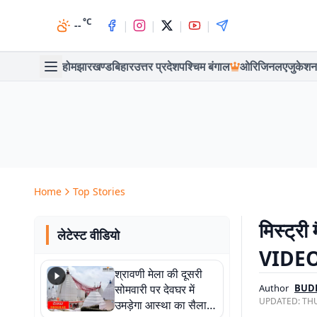
°C
|
|
|
|
--
होम
झारखण्ड
बिहार
उत्तर प्रदेश
पश्चिम बंगाल
ओरिजिनल
एजुकेशन
Home
Top Stories
मिस्ट्री
लेटेस्ट वीडियो
VIDEO द
श्रावणी मेला की दूसरी
सोमवारी पर देवघर में
Author
BUD
UPDATED:
THU
उमड़ेगा आस्था का सैलाब,