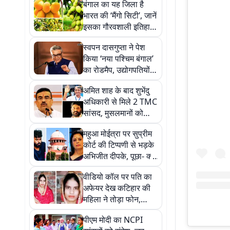
बंगाल का यह जिला है
भारत की ‘मैंगो सिटी’, जानें
इसका गौरवशाली इतिहास
और आम की खूबियों के
स्वपन दासगुप्ता ने पेश
बारे में
किया ‘नया पश्चिम बंगाल’
का रोडमैप, उद्योगपतियों से
कहा- ‘सिंडिकेट राज’
अमित शाह के बाद शुभेंदु
खत्म, मिलेगा बेहतर माहौल
अधिकारी से मिले 2 TMC
सांसद, मुसलमानों को
निशाना बनाने का लगाया
महुआ मोईत्रा पर सुप्रीम
आरोप
कोर्ट की टिप्पणी से भड़के
अभिजीत दीपके, पूछा- क्या
सब सीने पर गोली खायें?
वीडियो कॉल पर पति का
अफेयर देख कटिहार की
महिला ने तोड़ा फोन,
ससुराल वालों ने खंभे से
पीएम मोदी का NCPI
बांधकर जिंदा जलाया