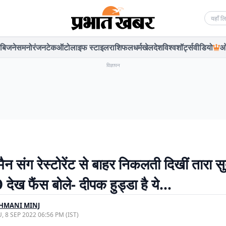
Searc
बिजनेस
मनोरंजन
टेक
ऑटो
लाइफ स्टाइल
राशिफल
धर्म
खेल
देश
विश्व
शॉर्ट्स
वीडियो
ओ
विज्ञापन
 मैन संग रेस्टोरेंट से बाहर निकलती दिखीं तारा स
ेख फैंस बोले- दीपक हुड्डा है ये…
HMANI MINJ
, 8 SEP 2022 06:56 PM (IST)