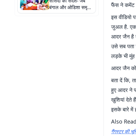
सांसदों को संदेश- जब
फैंस ने कमेंट
बंगाल और ओडिशा समृद्ध
थे, तब भारत भी हर तरह
इस वीडियो प
से समृद्ध था
जुअल है. एक 
आदर जैन है 
उसे सब पता 
लड़के भी मुंह
आदर जैन को ड
बता दें कि, 
हुए आदर ने प
खुशियां देते 
इसके बारे मे
Also Rea
गैंगस्टर की भूम