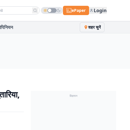
h news
Login
ePaper
पिनियन
शहर चुनें
ुतारिया,
विज्ञापन