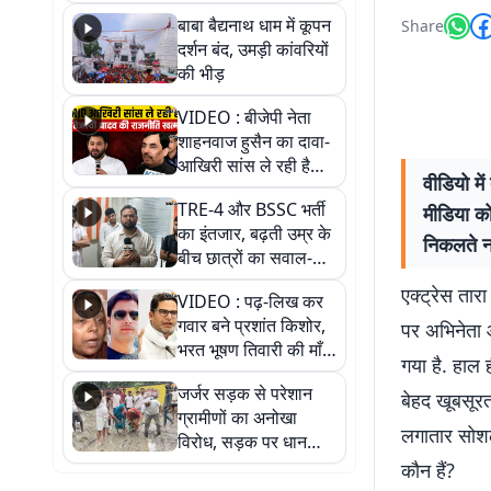
तीन लाख से अधिक
बाबा बैद्यनाथ धाम में कूपन
Share
श्रद्धालुओं के पहुंचने का
दर्शन बंद, उमड़ी कांवरियों
अनुमान
की भीड़
VIDEO : बीजेपी नेता
शाहनवाज हुसैन का दावा-
आखिरी सांस ले रही है
वीडियो मे
RJD, तेजस्वी को लेकर
TRE-4 और BSSC भर्ती
मीडिया को
क्या कहा, सुनिए
का इंतजार, बढ़ती उम्र के
निकलते न
बीच छात्रों का सवाल-
आखिर कब आएगी बहाली?
एक्ट्रेस तार
VIDEO : पढ़-लिख कर
देखें वीडियो
गवार बने प्रशांत किशोर,
पर अभिनेता 
भरत भूषण तिवारी की माँ ने
गया है. हाल ही
कहा नहीं थी उम्मीद, बेटा
जर्जर सड़क से परेशान
था तो किसी को बोलने की
बेहद खूबसूरत
ग्रामीणों का अनोखा
नहीं थी हिम्मत
लगातार सोशल 
विरोध, सड़क पर धान
रोपकर और खाद डालकर
कौन हैं?
जताया आक्रोश