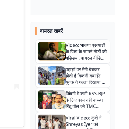
वायरल खबरें
Video: भाजपा प्रत्याशी
के पिता के सामने नोटों की
गड्डियां, वायरल वीडियो
से राजनीति में उबाल,
पहाड़ों पर मैगी बेचकर
अजित महतो बोले- TMC
होती है कितनी कमाई?
की गंदी चाल
युवक ने गल्ला दिखाया तो
नौकरी वालों के खड़े हो गए
जिंदगी में कभी RSS-BJP
कान
के लिए काम नहीं करूंगा,
रिंटू पॉल को TMC
ऑफिस में ले जाकर पीटा,
Viral Video: कुत्ते ने
Video वायरल
Shreyas Iyer को