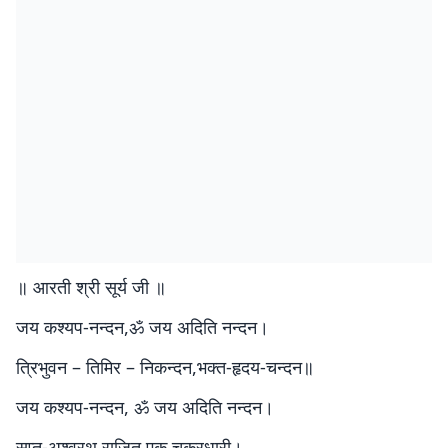
॥ आरती श्री सूर्य जी ॥
जय कश्यप-नन्दन,ॐ जय अदिति नन्दन।
त्रिभुवन – तिमिर – निकन्दन,भक्त-हृदय-चन्दन॥
जय कश्यप-नन्दन, ॐ जय अदिति नन्दन।
सप्त-अश्वरथ राजित,एक चक्रधारी।