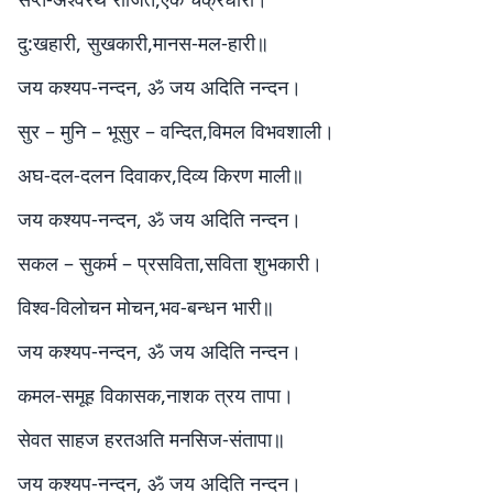
दु:खहारी, सुखकारी,मानस-मल-हारी॥
जय कश्यप-नन्दन, ॐ जय अदिति नन्दन।
सुर – मुनि – भूसुर – वन्दित,विमल विभवशाली।
अघ-दल-दलन दिवाकर,दिव्य किरण माली॥
जय कश्यप-नन्दन, ॐ जय अदिति नन्दन।
सकल – सुकर्म – प्रसविता,सविता शुभकारी।
विश्व-विलोचन मोचन,भव-बन्धन भारी॥
जय कश्यप-नन्दन, ॐ जय अदिति नन्दन।
कमल-समूह विकासक,नाशक त्रय तापा।
सेवत साहज हरतअति मनसिज-संतापा॥
जय कश्यप-नन्दन, ॐ जय अदिति नन्दन।