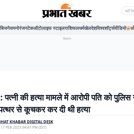
Searc
बिजनेस
मनोरंजन
टेक
ऑटो
लाइफ स्टाइल
राशिफल
धर्म
खेल
देश
विश्व
शॉर्ट्स
वीडियो
ओ
विज्ञापन
 पत्नी की हत्या मामले में आरोपी पति को पुलिस 
 पत्थर से कूचकर कर दी थी हत्या
HAT KHABAR DIGITAL DESK
, 17 FEB 2023 04:47 PM (IST)