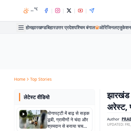
°C
|
|
|
|
--
होम
झारखण्ड
बिहार
उत्तर प्रदेश
पश्चिम बंगाल
ओरिजिनल
एजुकेशन
Home
Top Stories
झारखंड :
लेटेस्ट वीडियो
अरेस्ट,
योगापट्टी में बाढ़ से सड़क
डूबी, ग्रामीणों ने चंदा और
Author
PRAB
UPDATED:
FRI
श्रमदान से बनाया चचरी