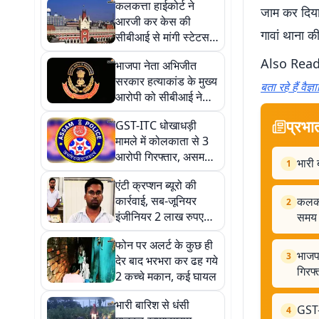
कलकत्ता हाईकोर्ट ने
जाम कर दिया 
आरजी कर केस की
गावां थाना क
सीबीआई से मांगी स्टेटस
रिपोर्ट, 28 अगस्त तक का
Also Rea
भाजपा नेता अभिजीत
दिया समय
सरकार हत्याकांड के मुख्य
बता रहे हैं वैज्
आरोपी को सीबीआई ने
गुवाहाटी से किया
प्रभा
GST-ITC धोखाधड़ी
गिरफ्तार, 50 हजार का था
मामले में कोलकाता से 3
इनाम
आरोपी गिरफ्तार, असम
भारी 
1
STF ने कोलकाता ने की
एंटी क्रप्शन ब्यूरो की
कार्रवाई
कार्रवाई, सब-जूनियर
कलकत्
2
इंजीनियर 2 लाख रुपए
समय
रिश्वत लेते अरेस्ट
फोन पर अलर्ट के कुछ ही
भाजप
3
देर बाद भरभरा कर ढह गये
गिरफ
2 कच्चे मकान, कई घायल
भारी बारिश से धंसी
GST-
4