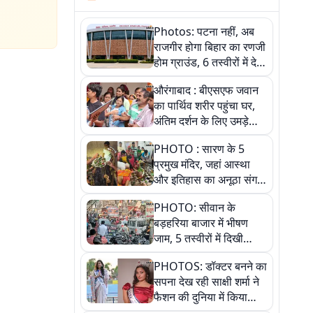
Photos: पटना नहीं, अब
राजगीर होगा बिहार का रणजी
होम ग्राउंड, 6 तस्वीरों में देखें
नए स्टेडियम की पूरी कहानी
औरंगाबाद : बीएसएफ जवान
का पार्थिव शरीर पहुंचा घर,
अंतिम दर्शन के लिए उमड़े
लोग
PHOTO : सारण के 5
प्रमुख मंदिर, जहां आस्था
और इतिहास का अनूठा संगम,
तस्वीरों में जानिए
PHOTO: सीवान के
बड़हरिया बाजार में भीषण
जाम, 5 तस्वीरों में दिखी
अव्यवस्था
PHOTOS: डॉक्टर बनने का
सपना देख रही साक्षी शर्मा ने
फैशन की दुनिया में किया
कमाल,जानिए बेगूसराय की