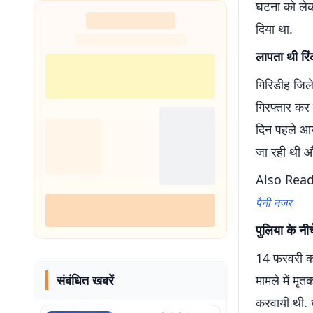
घटना को लेकर
शुरू
दिया था.
लापता थी रिं
गिरिडीह जिले
गिरफ्तार कर 
दिन पहले आयी
जा रही थी औ
Also Rea
पैनी नजर
पुलिया के न
14 फरवरी को
संबंधित खबरें
मामले में मृ
करवायी थी. घ