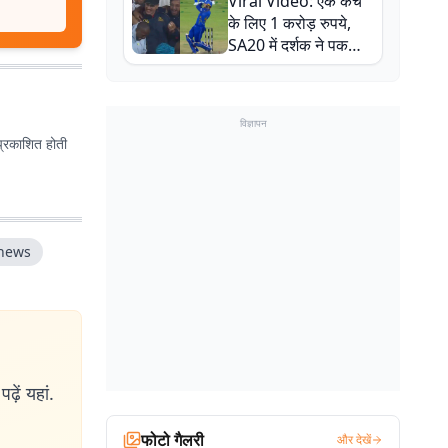
Viral Video: एक कैच
बाल-बाल बचे
के लिए 1 करोड़ रुपये,
SA20 में दर्शक ने पकड़ा
एक हाथ से गजब का कैच
विज्ञापन
प्रकाशित होती
 news
ढ़ें यहां.
फोटो गैलरी
और देखें