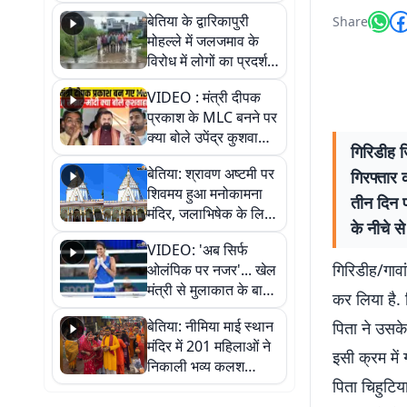
पुल
बेतिया के द्वारिकापुरी
Share
मोहल्ले में जलजमाव के
विरोध में लोगों का प्रदर्शन,
स्थायी समाधान की मांग
VIDEO : मंत्री दीपक
प्रकाश के MLC बनने पर
क्या बोले उपेंद्र कुशवाहा,
गिरिडीह ज
सुनिए
बेतिया: श्रावण अष्टमी पर
गिरफ्तार 
शिवमय हुआ मनोकामना
तीन दिन 
मंदिर, जलाभिषेक के लिए
के नीचे स
लगी लंबी कतारें
VIDEO: 'अब सिर्फ
गिरिडीह/गावां
ओलंपिक पर नजर'... खेल
मंत्री से मुलाकात के बाद
कर लिया है. 
जैसमीन लंबोरिया का बड़ा
बेतिया: नीमिया माई स्थान
पिता ने उसक
बयान
मंदिर में 201 महिलाओं ने
इसी क्रम में
निकाली भव्य कलश
पिता चिहुटि
शोभायात्रा, शिवलिंग
प्राण-प्रतिष्ठा महोत्सव