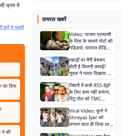
ी क्रम में
वायरल खबरें
 करें ये गलती,
Video: भाजपा प्रत्याशी
के पिता के सामने नोटों की
गड्डियां, वायरल वीडियो
से राजनीति में उबाल,
पहाड़ों पर मैगी बेचकर
अजित महतो बोले- TMC
होती है कितनी कमाई?
की गंदी चाल
युवक ने गल्ला दिखाया तो
नौकरी वालों के खड़े हो गए
जिंदगी में कभी RSS-BJP
क का दिया
कान
के लिए काम नहीं करूंगा,
रिंटू पॉल को TMC
ऑफिस में ले जाकर पीटा,
ा
Viral Video: कुत्ते ने
Video वायरल
Shreyas Iyer को
लगभग काट ही लिया था,
न्यूजीलैंड सीरीज से पहले
 ने की