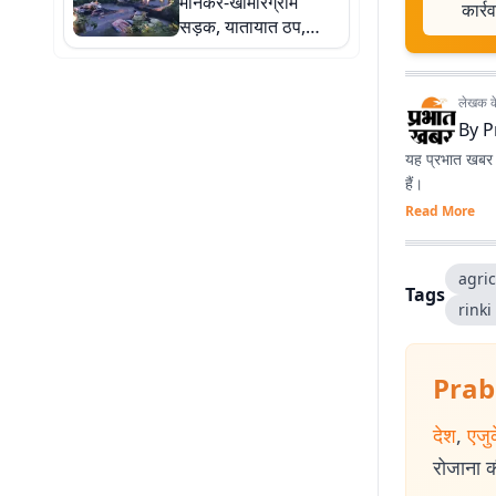
मानकर-खामारग्राम
कार्र
सड़क, यातायात ठप,
मुश्किल में ग्रामीण
लेखक के 
By
P
यह प्रभात खबर क
हैं।
Read More
agric
Tags
rinki
Prab
देश
,
एजु
रोजाना की