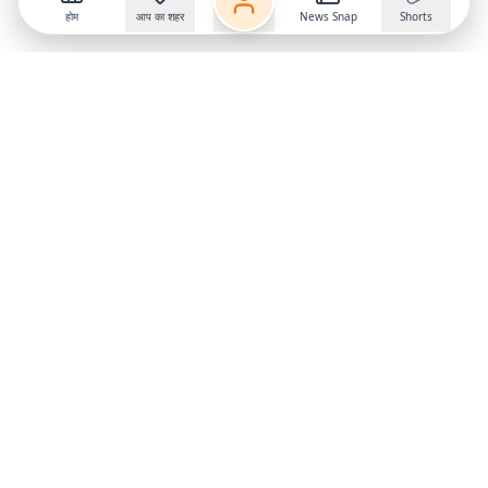
होम
आप का शहर
News Snap
Shorts
Follow us on
X
Download Mobile App
State
›
Jharkhand
›
Hindi News
Gumla News
Bihar News
Dumka News
Delhi News
Ranchi News
Odisha News
Bokaro News