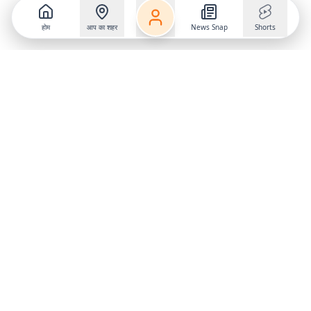
होम
आप का शहर
News Snap
Shorts
Follow us on
X
Download Mobile App
State
›
Jharkhand
›
Hindi News
Gumla News
Bihar News
Dumka News
Delhi News
Ranchi News