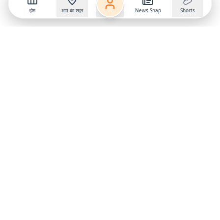
होम
आप का शहर
News Snap
Shorts
Follow us on
X
Download Mobile App
State
›
Jharkhand
›
Hindi News
Gumla News
Bihar News
Dumka News
Delhi News
Ranchi News
Odisha News
Bokaro News