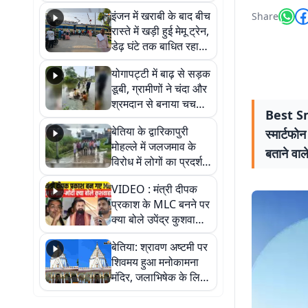
सैलाब, हर-हर महादेव के
इंजन में खराबी के बाद बीच
Share
जयघोष से गूंजा परिसर
रास्ते में खड़ी हुई मेमू ट्रेन,
डेढ़ घंटे तक बाधित रहा
आवागमन
योगापट्टी में बाढ़ से सड़क
डूबी, ग्रामीणों ने चंदा और
श्रमदान से बनाया चचरी
Best Sm
पुल
बेतिया के द्वारिकापुरी
स्मार्टफो
मोहल्ले में जलजमाव के
बताने वाल
विरोध में लोगों का प्रदर्शन,
स्थायी समाधान की मांग
VIDEO : मंत्री दीपक
प्रकाश के MLC बनने पर
क्या बोले उपेंद्र कुशवाहा,
सुनिए
बेतिया: श्रावण अष्टमी पर
शिवमय हुआ मनोकामना
मंदिर, जलाभिषेक के लिए
लगी लंबी कतारें