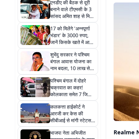
एनडीए की बैठक से दूरी
बनाने वाले टीएमसी के 3
सांसद अमित शाह से मिले,
जानें क्या हैं इसके मायने
17 को मिलेंगे 'अन्नपूर्णा
भंडार' के 3000 रुपए,
जानें किसके खाते में आयेंगे
पैसे, किसको करना होगा
शुभेंदु सरकार ने पश्चिम
इंतजार
बंगाल आवास योजना का
नाम बदला, 10 लाख से
अधिक लाभुकों को मिली
पश्चिम बंगाल में दोहरे
दूसरी किस्त
चक्रवात का कहर!
कोलकाता समेत 7 जिलों
में मूसलाधार वर्षा का येलो
कलकत्ता हाईकोर्ट ने
अलर्ट
आरजी कर केस की
सीबीआई से मांगी स्टेटस
रिपोर्ट, 28 अगस्त तक का
Realme N
भाजपा नेता अभिजीत
दिया समय