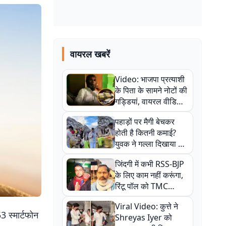
वायरल खबरें
Video: भाजपा प्रत्याशी
के पिता के सामने नोटों की
गड्डियां, वायरल वीडियो
से राजनीति में उबाल,
पहाड़ों पर मैगी बेचकर
अजित महतो बोले- TMC
होती है कितनी कमाई?
की गंदी चाल
युवक ने गल्ला दिखाया तो
नौकरी वालों के खड़े हो गए
जिंदगी में कभी RSS-BJP
कान
के लिए काम नहीं करूंगा,
रिंटू पॉल को TMC
ऑफिस में ले जाकर पीटा,
Viral Video: कुत्ते ने
Video वायरल
 स्मार्टफोन
Shreyas Iyer को