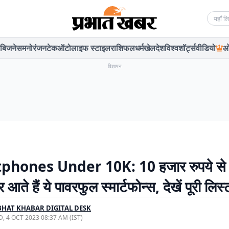
Searc
बिजनेस
मनोरंजन
टेक
ऑटो
लाइफ स्टाइल
राशिफल
धर्म
खेल
देश
विश्व
शॉर्ट्स
वीडियो
ओ
विज्ञापन
hones Under 10K: 10 हजार रुपये से
आते हैं ये पावरफुल स्मार्टफोन्स, देखें पूरी लिस्
HAT KHABAR DIGITAL DESK
, 4 OCT 2023 08:37 AM (IST)