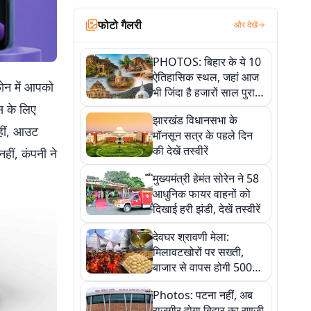
फोटो गैलरी
और देखें
PHOTOS: बिहार के ये 10
ऐतिहासिक स्थल, जहां आज
फोन में आपको
भी जिंदा है हजारों साल पुराना
इतिहास, एक बार जरूर घूमिए
स के लिए
झारखंड विधानसभा के
हीं, आउट
मॉनसून सत्र के पहले दिन
की देखें तस्वीरें
ीं, कंपनी ने
मुख्यमंत्री हेमंत सोरेन ने 58
आधुनिक फायर वाहनों को
दिखाई हरी झंडी, देखें तस्वीरें
देवघर श्रावणी मेला:
मिलावटखोरों पर सख्ती,
बाजार से वापस होगी 500
किलो संदिग्ध खाद्य सामग्री,
Photos: पटना नहीं, अब
देखें तस्वीरें
राजगीर होगा बिहार का रणजी