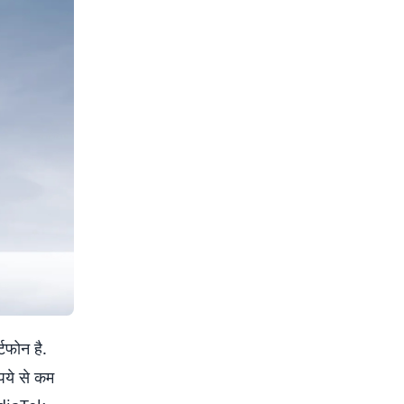
टफोन है.
पये से कम