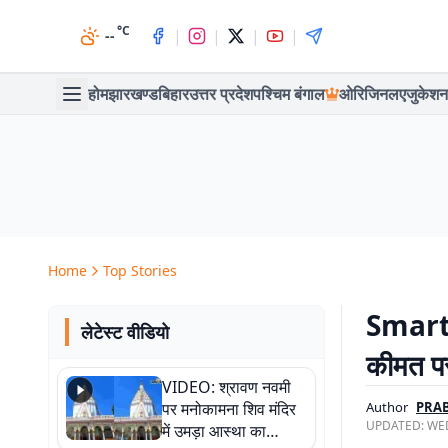
°C
|
|
|
|
--
होम
झारखण्ड
बिहार
उत्तर प्रदेश
पश्चिम बंगाल
ओरिजिनल
एजुकेशन
Home
Top Stories
Smartp
लेटेस्ट वीडियो
कीमत पर 
VIDEO: श्रावण नवमी
पर मनोकामना शिव मंदिर
Author
PRAB
UPDATED:
WED
में उमड़ा आस्था का