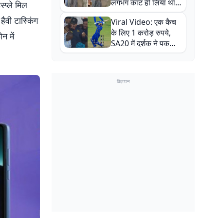
लगभग काट ही लिया था,
्प्ले मिल
न्यूजीलैंड सीरीज से पहले
हैवी टास्किंग
Viral Video: एक कैच
बाल-बाल बचे
के लिए 1 करोड़ रुपये,
न में
SA20 में दर्शक ने पकड़ा
एक हाथ से गजब का कैच
विज्ञापन