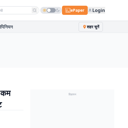
h news
Login
ePaper
पिनियन
शहर चुनें
 कम
विज्ञापन
ट