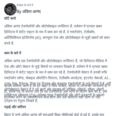
लेखक के बारे में
By
अंकित आनंद
शॉर्ट बायो
अंकित आनंद टेक्नोलॉजी और ऑटोमोबाइल जर्नलिस्ट हैं. वर्तमान में प्रभात खबर
डिजिटल में कंटेंट राइटर के रूप में काम कर रहे हैं. वे स्मार्टफोन, टेलीकॉम,
आर्टिफिशियल इंटेलिजेंस (AI), कंज्यूमर टेक और ऑटोमोबाइल से जुड़ी खबरों को कवर
करते हैं.
काम के बारे में
अंकित आनंद एक टेक्नोलॉजी और ऑटोमोबाइल जर्नलिस्ट हैं, जो डिजिटल मीडिया में
टेक और ऑटो सेक्टर से जुड़े विषयों पर लगातार लिखते हैं. वर्तमान में वे प्रभात खबर
डिजिटल में कंटेंट राइटर के रूप में काम कर रहे हैं. टेक्नोलॉजी सेक्टर में उनकी रुचि
स्मार्टफोन लॉन्च, मोबाइल ऑपरेटिंग सिस्टम, टेलीकॉम अपडेट्स, इंटरनेट सेवाओं, AI
टूल्स, ऐप्स, गैजेट्स, टिप्स एंड ट्रिक्स और कंज्यूमर टेक्नोलॉजी से जुड़े विषयों में है. वहीं
उनकी कोशिश रहती है कि हर खबर में सिर्फ फीचर्स, कीमत या लॉन्च की जानकारी ही न
ऑटोमोबाइल सेक्टर में वे नई कारों और बाइक्स की लॉन्चिंग, फीचर्स, कीमत, सेफ्टी,
हो, बल्कि यह भी बताया जाए कि वह टेक्नोलॉजी आम लोगों के कितने काम की है, उसे
इलेक्ट्रिक व्हीकल्स (EV), फ्लेक्स-फ्यूल टेक्नोलॉजी और ऑटो इंडस्ट्री के बदलते
इस्तेमाल करने का एक्सपीरियंस कैसा होगा और उसे खरीदना सही रहेगा या नहीं.
ट्रेंड्स पर रेगुलर लिखते हैं.
पढ़ाई और करियर
बिहार में जन्मे अंकित आनंद की शुरुआती शिक्षा सीबीएसई बोर्ड से हुई है. इसके बाद