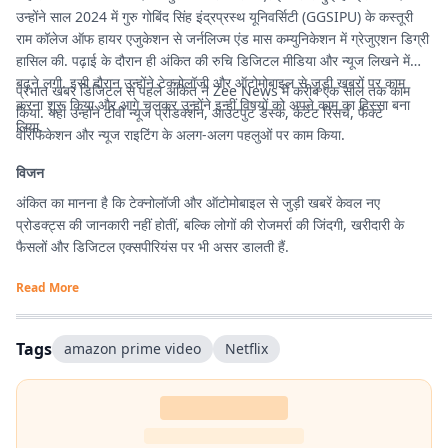
उन्होंने साल 2024 में गुरु गोबिंद सिंह इंद्रप्रस्थ यूनिवर्सिटी (GGSIPU) के कस्तूरी
राम कॉलेज ऑफ हायर एजुकेशन से जर्नलिज्म एंड मास कम्युनिकेशन में ग्रेजुएशन डिग्री
हासिल की. पढ़ाई के दौरान ही अंकित की रुचि डिजिटल मीडिया और न्यूज लिखने में
बढ़ने लगी. इसी दौरान उन्होंने टेक्नोलॉजी और ऑटोमोबाइल से जुड़ी खबरों पर काम
प्रभात खबर डिजिटल से पहले अंकित ने Zee News में करीब एक साल तक काम
करना शुरू किया और आगे चलकर उन्होंने इन्हीं विषयों को अपने काम का हिस्सा बना
किया. यहां उन्होंने टीवी न्यूज प्रोडक्शन, आउटपुट डेस्क, कंटेंट रिसर्च, फैक्ट
लिया.
वेरिफिकेशन और न्यूज राइटिंग के अलग-अलग पहलुओं पर काम किया.
विजन
अंकित का मानना है कि टेक्नोलॉजी और ऑटोमोबाइल से जुड़ी खबरें केवल नए
प्रोडक्ट्स की जानकारी नहीं होतीं, बल्कि लोगों की रोजमर्रा की जिंदगी, खरीदारी के
फैसलों और डिजिटल एक्सपीरियंस पर भी असर डालती हैं.
Read More
Tags
amazon prime video
Netflix