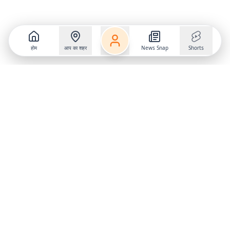
होम
आप का शहर
News Snap
Shorts
Follow us on
X
Download Mobile App
State
›
Jharkhand
›
Hindi News
Gumla News