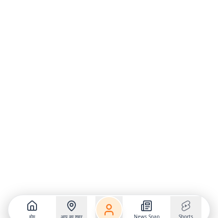
होम
आप का शहर
News Snap
Shorts