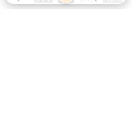
Follow us on
X
Download Mobile App
State
›
Jharkhand
›
Hindi News
Gumla News
Bihar News
Dumka News
Delhi News
Ranchi News
Odisha News
Bokaro News
Gujarat News
Garhwa News