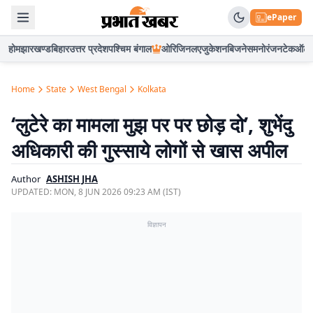
ePaper
होम
झारखण्ड
बिहार
उत्तर प्रदेश
पश्चिम बंगाल
ओरिजिनल
एजुकेशन
बिजनेस
मनोरंजन
टेक
ऑटो
Home
State
West Bengal
Kolkata
‘लुटेरे का मामला मुझ पर पर छोड़ दो’, शुभेंदु
अधिकारी की गुस्साये लोगों से खास अपील
Author
ASHISH JHA
UPDATED:
MON, 8 JUN 2026 09:23 AM (IST)
विज्ञापन