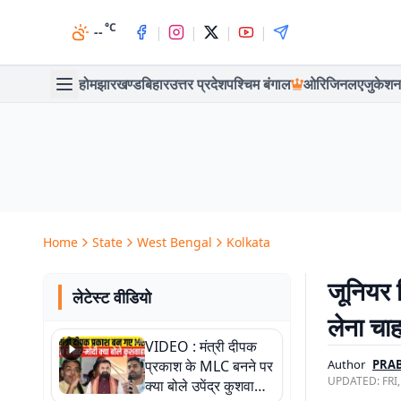
°C
|
|
|
|
--
होम
झारखण्ड
बिहार
उत्तर प्रदेश
पश्चिम बंगाल
ओरिजिनल
एजुकेशन
Home
State
West Bengal
Kolkata
जूनियर 
लेटेस्ट वीडियो
लेना चाह
VIDEO : मंत्री दीपक
प्रकाश के MLC बनने पर
Author
PRA
UPDATED:
FRI
क्या बोले उपेंद्र कुशवाहा,