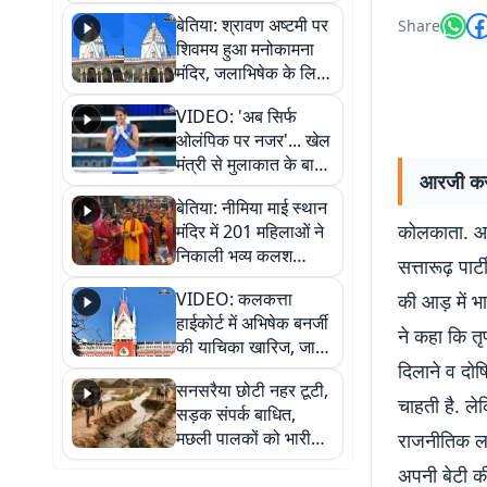
सुनिए
बेतिया: श्रावण अष्टमी पर
Share
शिवमय हुआ मनोकामना
मंदिर, जलाभिषेक के लिए
लगी लंबी कतारें
VIDEO: 'अब सिर्फ
ओलंपिक पर नजर'... खेल
मंत्री से मुलाकात के बाद
आरजी कर 
जैसमीन लंबोरिया का बड़ा
बेतिया: नीमिया माई स्थान
बयान
कोलकाता. आर
मंदिर में 201 महिलाओं ने
निकाली भव्य कलश
सत्तारूढ़ पा
शोभायात्रा, शिवलिंग
VIDEO: कलकत्ता
की आड़ में भ
प्राण-प्रतिष्ठा महोत्सव
हाईकोर्ट में अभिषेक बनर्जी
शुरू
ने कहा कि तृ
की याचिका खारिज, जानें
दिलाने व दोष
क्या है पूरा मामला
सनसरैया छोटी नहर टूटी,
चाहती है. ले
सड़क संपर्क बाधित,
मछली पालकों को भारी
राजनीतिक ला
नुकसान
अपनी बेटी की