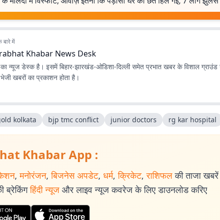
 के मालदा में विस्फोट, आवाज़ इतनी कि पड़ोसी घर की छत हिल गई, 7 लोग झुलसे
बारे में
rabhat Khabar News Desk
ा न्यूज डेस्क है। इसमें बिहार-झारखंड-ओडिशा-दिल्‍ली समेत प्रभात खबर के विशाल ग्राउंड न
ए भेजी खबरों का प्रकाशन होता है।
old kolkata
bjp tmc conflict
junior doctors
rg kar hospital
hat Khabar App :
केशन
,
मनोरंजन
,
बिजनेस अपडेट
,
धर्म
,
क्रिकेट
,
राशिफल
की ताजा खबरें प
 ब्रेकिंग
हिंदी न्यूज
और लाइव न्यूज कवरेज के लिए डाउनलोड करिए