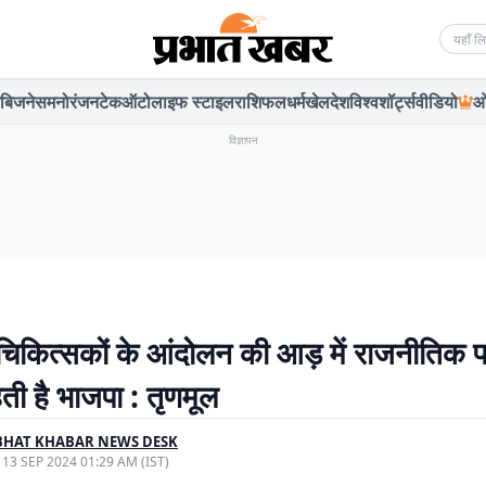
Searc
बिजनेस
मनोरंजन
टेक
ऑटो
लाइफ स्टाइल
राशिफल
धर्म
खेल
देश
विश्व
शॉर्ट्स
वीडियो
ओ
विज्ञापन
चिकित्सकों के आंदोलन की आड़ में राजनीतिक 
ती है भाजपा : तृणमूल
BHAT KHABAR NEWS DESK
, 13 SEP 2024 01:29 AM (IST)