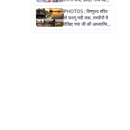
ने किया जल ग्रहण, देखें
PHOTOS : विष्णुपद मंदिर
तस्वीरें
से फल्गु नदी तक, तस्वीरों में
देखिए गया जी की आध्यात्मिक
पहचान