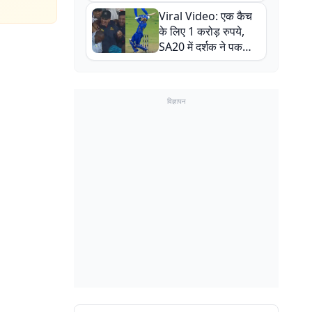
न्यूजीलैंड सीरीज से पहले
Viral Video: एक कैच
बाल-बाल बचे
के लिए 1 करोड़ रुपये,
SA20 में दर्शक ने पकड़ा
एक हाथ से गजब का कैच
विज्ञापन