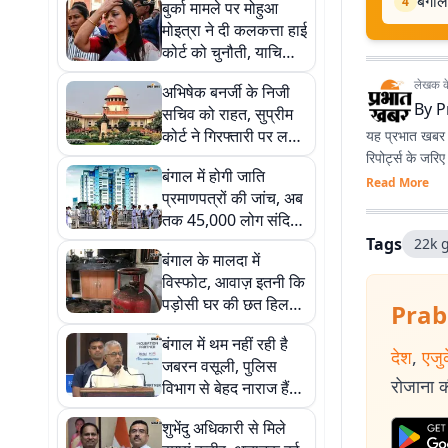
बंगाल
4
बुर्का मामले पर मोहुआ
मोइत्रा ने दी कलकत्ता हाई
कोर्ट को चुनौती, याचिका
लेकर पहुंची सुप्रीम कोर्ट
लेखक के 
अभिषेक बनर्जी के निजी
By
P
सचिव को राहत, सुप्रीम
कोर्ट ने गिरफ्तारी पर लगाई
यह प्रभात खबर क
रोक
रिपोर्ट्स के जरि
बंगाल में होगी जाति
Read More
प्रमाणपत्रों की जांच, अब
तक 45,000 लोग संदिग्ध
सूची में
Tags
22k g
बंगाल के मालदा में
विस्फोट, आवाज़ इतनी कि
पड़ोसी घर की छत हिल
Prab
गई, 7 लोग झुलसे
बंगाल में थम नहीं रही है
देश
,
एजु
जबरन वसूली, पुलिस
रोजाना की
विभाग से बेहद नाराज हैं
दिलीप घोष
शुभेंदु अधिकारी से मिले