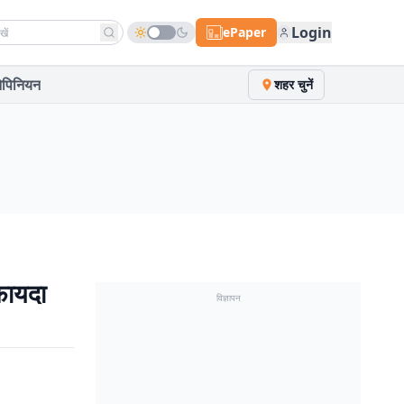
h news
Login
ePaper
पिनियन
शहर चुनें
फायदा
विज्ञापन