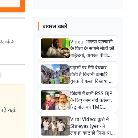
वायरल खबरें
Video: भाजपा प्रत्याशी
ेटवर्क के
के पिता के सामने नोटों की
गड्डियां, वायरल वीडियो
से राजनीति में उबाल,
पहाड़ों पर मैगी बेचकर
अजित महतो बोले- TMC
होती है कितनी कमाई?
की गंदी चाल
युवक ने गल्ला दिखाया तो
नौकरी वालों के खड़े हो गए
जिंदगी में कभी RSS-BJP
कान
के लिए काम नहीं करूंगा,
रिंटू पॉल को TMC
ढ़ें यहां.
ऑफिस में ले जाकर पीटा,
Viral Video: कुत्ते ने
Video वायरल
Shreyas Iyer को
लगभग काट ही लिया था,