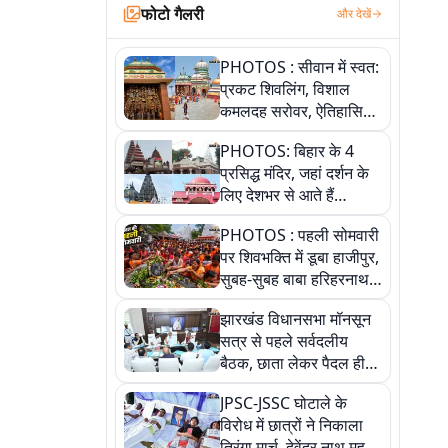
फोटो गैलरी
और देखें
PHOTOS : सीवान में स्वत:
प्रकट शिवलिंग, विशाल
कमलदह सरोवर, ऐतिहासिक
महेंद्रनाथ मंदिर और घंटाघर
PHOTOS: बिहार के 4
की कहानी, तस्वीरों में देखिए
प्रसिद्ध मंदिर, जहां दर्शन के
लिए देशभर से आते हैं
श्रद्धालु, जानिए इनकी
PHOTOS : पहली सोमवारी
खासियत
पर शिवभक्ति में डूबा हाजीपुर,
सुबह-सुबह बाबा हरिहरनाथ
मंदिर पहुंचे तेजस्वी, 10
झारखंड विधानसभा मॉनसून
तस्वीरों में देखें नजारा
सत्र से पहले सर्वदलीय
बैठक, छाता लेकर पैदल ही
सत्ता पक्ष की मीटिंग में पहुंचे
JPSC-JSSC घोटाले के
सीएम, देखें तस्वीरें
विरोध में छात्रों ने निकाला
तिरंगा मार्च, देवेंद्र नाथ महतो