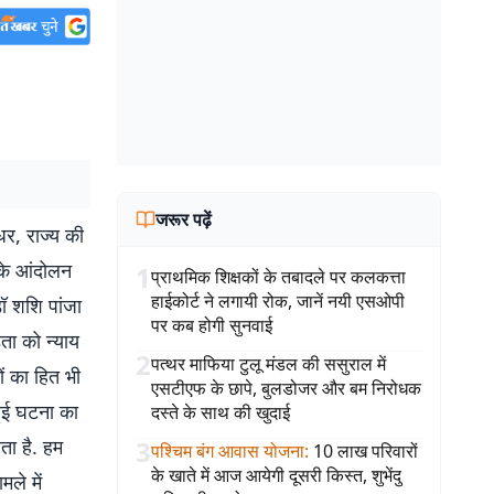
जरूर पढ़ें
र, राज्य की
 के आंदोलन
1
प्राथमिक शिक्षकों के तबादले पर कलकत्ता
हाईकोर्ट ने लगायी रोक, जानें नयी एसओपी
डॉ शशि पांजा
पर कब होगी सुनवाई
ता को न्याय
2
पत्थर माफिया टुलू मंडल की ससुराल में
ों का हित भी
एसटीएफ के छापे, बुलडोजर और बम निरोधक
हुई घटना का
दस्ते के साथ की खुदाई
ा है. हम
3
पश्चिम बंग आवास योजना
:
10 लाख परिवारों
के खाते में आज आयेगी दूसरी किस्त, शुभेंदु
ले में