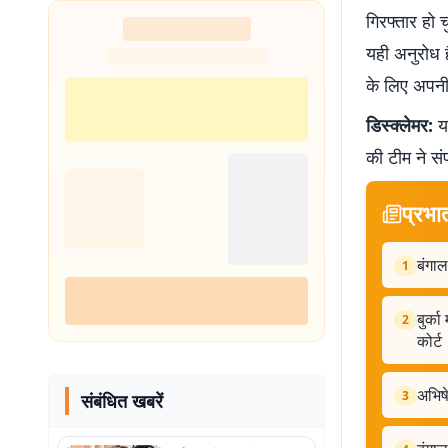
गिरफ्तार हो च
यही अनुरोध ह
के लिए अपनी 
डिस्क्लेमर:
यह
की टीम ने सं
प्रभा
बंगाल
1
बुर्क
2
कोर्ट
अभिषे
3
संबंधित खबरें