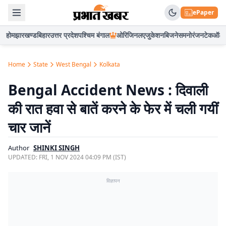
ePaper
होम
झारखण्ड
बिहार
उत्तर प्रदेश
पश्चिम बंगाल
ओरिजिनल
एजुकेशन
बिजनेस
मनोरंजन
टेक
ऑटो
Home
State
West Bengal
Kolkata
Bengal Accident News : दिवाली
की रात हवा से बातें करने के फेर में चली गयीं
चार जानें
Author
SHINKI SINGH
UPDATED:
FRI, 1 NOV 2024 04:09 PM (IST)
विज्ञापन