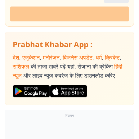
Prabhat Khabar App :
देश
,
एजुकेशन
,
मनोरंजन
,
बिजनेस अपडेट
,
धर्म
,
क्रिकेट
,
राशिफल
की ताजा खबरें पढ़ें यहां. रोजाना की ब्रेकिंग
हिंदी
न्यूज
और लाइव न्यूज कवरेज के लिए डाउनलोड करिए
विज्ञापन