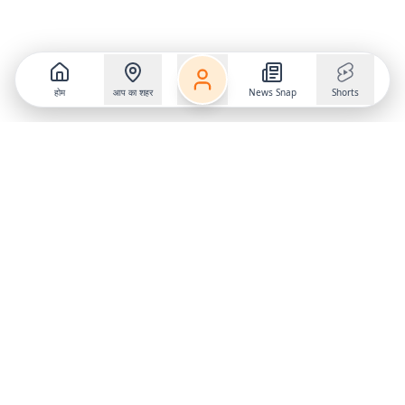
होम
आप का शहर
News Snap
Shorts
Follow us on
X
Download Mobile App
State
›
Jharkhand
›