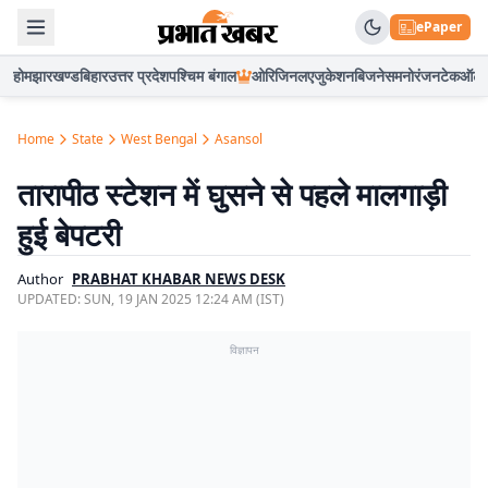
ePaper
होम
झारखण्ड
बिहार
उत्तर प्रदेश
पश्चिम बंगाल
ओरिजिनल
एजुकेशन
बिजनेस
मनोरंजन
टेक
ऑटो
Home
State
West Bengal
Asansol
तारापीठ स्टेशन में घुसने से पहले मालगाड़ी
हुई बेपटरी
Author
PRABHAT KHABAR NEWS DESK
UPDATED:
SUN, 19 JAN 2025 12:24 AM (IST)
विज्ञापन