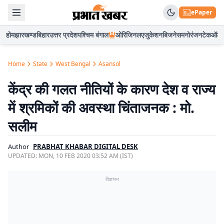
ePaper
होम
झारखण्ड
बिहार
उत्तर प्रदेश
पश्चिम बंगाल
ओरिजिनल
एजुकेशन
बिजनेस
मनोरंजन
टेक
ऑटो
Home
State
West Bengal
Asansol
केंद्र की गलत नीतियों के कारण देश व राज्य
में श्रमिकों की अवस्था चिंताजनक : मो.
सलीम
Author
PRABHAT KHABAR DIGITAL DESK
UPDATED:
MON, 10 FEB 2020 03:52 AM (IST)
विज्ञापन