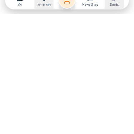
होम
आप का शहर
News Snap
Shorts
Follow us on
X
Download Mobile App
State
›
Jharkhand
›
Hindi News
Gumla News
Bihar News
Dumka News
Delhi News
Ranchi News
Odisha News
Bokaro News