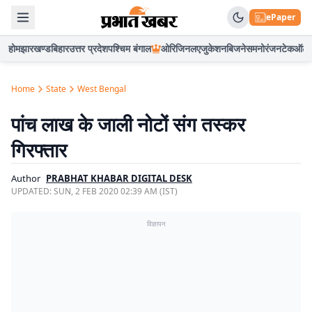
ePaper
होम
झारखण्ड
बिहार
उत्तर प्रदेश
पश्चिम बंगाल
ओरिजिनल
एजुकेशन
बिजनेस
मनोरंजन
टेक
ऑटो
Home
State
West Bengal
पांच लाख के जाली नोटों संग तस्कर
गिरफ्तार
Author
PRABHAT KHABAR DIGITAL DESK
UPDATED:
SUN, 2 FEB 2020 02:39 AM (IST)
विज्ञापन