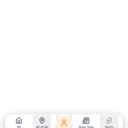
होम
आप का शहर
News Snap
Shorts