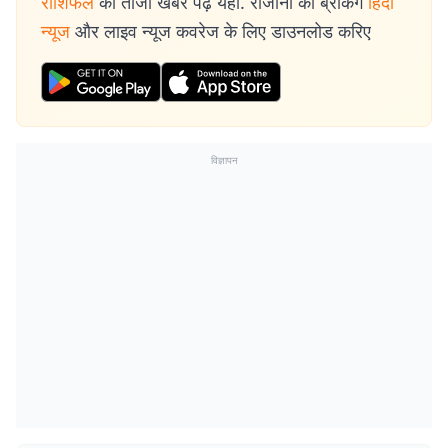
राशिफल
की ताजा खबरें पढ़ें यहां. रोजाना की ब्रेकिंग
हिंदी
न्यूज
और लाइव न्यूज कवरेज के लिए डाउनलोड करिए
विज्ञापन