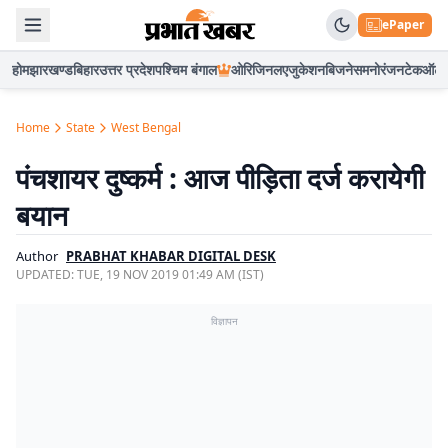
ePaper
होम
झारखण्ड
बिहार
उत्तर प्रदेश
पश्चिम बंगाल
ओरिजिनल
एजुकेशन
बिजनेस
मनोरंजन
टेक
ऑटो
Home
State
West Bengal
पंचशायर दुष्कर्म : आज पीड़िता दर्ज करायेगी
बयान
Author
PRABHAT KHABAR DIGITAL DESK
UPDATED:
TUE, 19 NOV 2019 01:49 AM (IST)
विज्ञापन