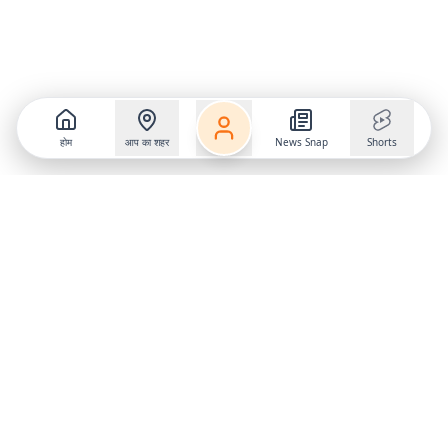
होम
आप का शहर
News Snap
Shorts
Follow us on
X
Download Mobile App