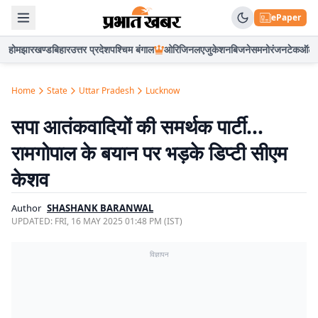
ePaper
होम
झारखण्ड
बिहार
उत्तर प्रदेश
पश्चिम बंगाल
ओरिजिनल
एजुकेशन
बिजनेस
मनोरंजन
टेक
ऑटो
Home
State
Uttar Pradesh
Lucknow
सपा आतंकवादियों की समर्थक पार्टी…
रामगोपाल के बयान पर भड़के डिप्टी सीएम
केशव
Author
SHASHANK BARANWAL
UPDATED:
FRI, 16 MAY 2025 01:48 PM (IST)
विज्ञापन