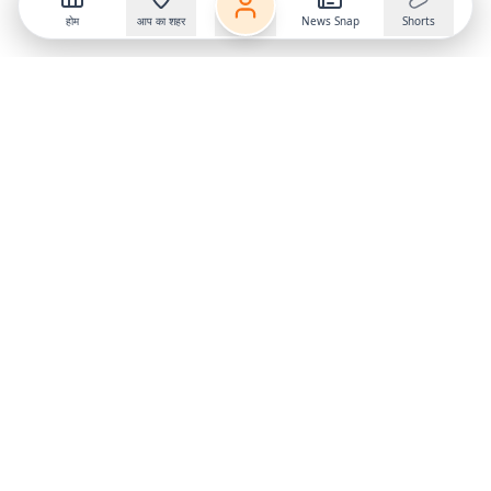
होम
आप का शहर
News Snap
Shorts
Follow us on
X
Download Mobile App
State
›
Jharkhand
›
Hindi News
Gumla News
Bihar News
Dumka News
Delhi News
Ranchi News
Odisha News
Bokaro News