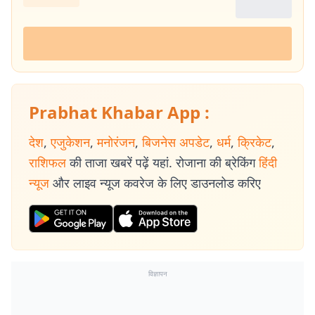
Prabhat Khabar App :
देश
,
एजुकेशन
,
मनोरंजन
,
बिजनेस अपडेट
,
धर्म
,
क्रिकेट
,
राशिफल
की ताजा खबरें पढ़ें यहां. रोजाना की ब्रेकिंग
हिंदी
न्यूज
और लाइव न्यूज कवरेज के लिए डाउनलोड करिए
विज्ञापन