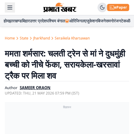
ePaper
होम
झारखण्ड
बिहार
उत्तर प्रदेश
पश्चिम बंगाल
ओरिजिनल
एजुकेशन
बिजनेस
मनोरंजन
टेक
ऑटो
Home
State
Jharkhand
Seraikela Kharsawan
ममता शर्मसार: चलती ट्रेन से मां ने दुधमुंही
बच्ची को नीचे फेंका, सरायकेला-खरसावां
ट्रैक पर मिला शव
Author
SAMEER ORAON
UPDATED:
THU, 21 MAY 2026 07:59 PM (IST)
विज्ञापन