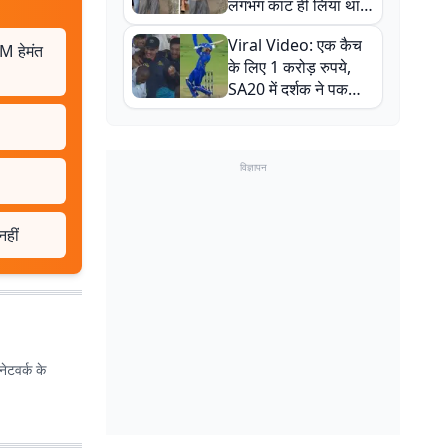
लगभग काट ही लिया था,
न्यूजीलैंड सीरीज से पहले
Viral Video: एक कैच
बाल-बाल बचे
M हेमंत
के लिए 1 करोड़ रुपये,
SA20 में दर्शक ने पकड़ा
एक हाथ से गजब का कैच
विज्ञापन
नहीं
ेटवर्क के