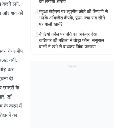
का लगाया आरोप
ग करने लगे.
4
महुआ मोईत्रा पर सुप्रीम कोर्ट की टिप्पणी से
ाया और शव को
भड़के अभिजीत दीपके, पूछा- क्या सब सीने
पर गोली खायें?
5
वीडियो कॉल पर पति का अफेयर देख
कटिहार की महिला ने तोड़ा फोन, ससुराल
वालों ने खंभे से बांधकर जिंदा जलाया
 भवन के समीप
ं पलट गयी.
विज्ञापन
तोड़ कर
ूचना दी.
छात्रों के
मार, डॉ
के क्रम में
िक्षकों का