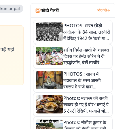
 kumar pal
फोटो गैलरी
और देखें
PHOTOS: भारत छोड़ो
आंदोलन के 84 साल, तस्वीरों
में देखिए 1942 के ‘करो या
मरो’ आंदोलन की कहानी
ढ़ें यहां.
शहीद निर्मल महतो के शहादत
दिवस पर हेमंत सोरेन ने दी
श्रद्धांजलि, देखें तस्वीरें
PHOTOS : सावन में
महाकाल के भस्म आरती
स्वरूप में सजे बाबा
औघड़दानी, तस्वीरों में करें
Photos: मशरूम की सब्जी
अद्भुत दर्शन
खाकर हो गए हैं बोर? बनाएं ये
5 टेस्टी रेसिपी, घरवाले भी
मांगेंगे बार-बार
Photos: नीतीश कुमार के
'विजन' को कैसी नजर लगी,