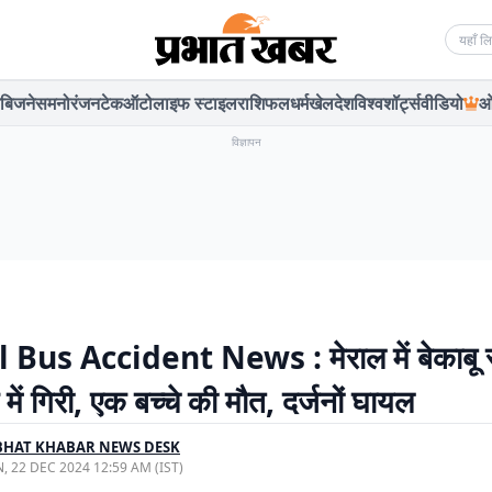
Searc
बिजनेस
मनोरंजन
टेक
ऑटो
लाइफ स्टाइल
राशिफल
धर्म
खेल
देश
विश्व
शॉर्ट्स
वीडियो
ओ
विज्ञापन
 Bus Accident News : मेराल में बेकाबू स
ें गिरी, एक बच्चे की मौत, दर्जनों घायल
BHAT KHABAR NEWS DESK
, 22 DEC 2024 12:59 AM (IST)