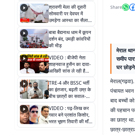
पड़ोसी? वीडियो में देखिए
श्रावणी मेला की दूसरी
Share
कैसा है पीके का नया
सोमवारी पर देवघर में
ठिकाना
उमड़ेगा आस्था का सैलाब,
तीन लाख से अधिक
बाबा बैद्यनाथ धाम में कूपन
श्रद्धालुओं के पहुंचने का
दर्शन बंद, उमड़ी कांवरियों
अनुमान
की भीड़
मेराल थान
VIDEO : बीजेपी नेता
समीप पारा
शाहनवाज हुसैन का दावा-
घर छोड़ने
आखिरी सांस ले रही है
RJD, तेजस्वी को लेकर
मेराल(गढ़वा)
TRE-4 और BSSC भर्ती
क्या कहा, सुनिए
का इंतजार, बढ़ती उम्र के
पंचायत भवन क
बीच छात्रों का सवाल-
बाद बच्चों क
आखिर कब आएगी बहाली?
VIDEO : पढ़-लिख कर
देखें वीडियो
की पहचान पतरि
गवार बने प्रशांत किशोर,
का छात्र था. 
भरत भूषण तिवारी की माँ ने
कहा नहीं थी उम्मीद, बेटा
छात्र-छात्र
था तो किसी को बोलने की