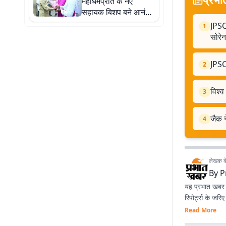
महाधर्मप्रांत के नए
सहायक बिशप बने आनंद
डेविड, मुख्यमंत्री हेमंत
JPSC
1
सोरेन ने दी शुभकामनाएं
सोरेन
JPSC
2
विश्व
3
जैक न
4
लेखक के 
By
P
यह प्रभात खबर क
रिपोर्ट्स के जरि
Read More