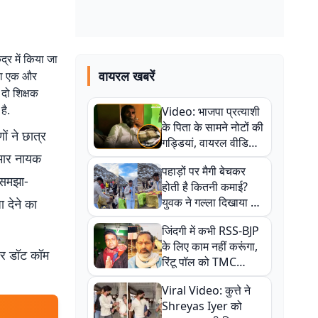
्र में किया जा
वायरल खबरें
क्षा एक और
दो शिक्षक
है.
Video: भाजपा प्रत्याशी
के पिता के सामने नोटों की
ं ने छात्र
गड्डियां, वायरल वीडियो
मार नायक
से राजनीति में उबाल,
पहाड़ों पर मैगी बेचकर
अजित महतो बोले- TMC
 समझा-
होती है कितनी कमाई?
की गंदी चाल
युवक ने गल्ला दिखाया तो
 देने का
नौकरी वालों के खड़े हो गए
जिंदगी में कभी RSS-BJP
कान
के लिए काम नहीं करूंगा,
बर डॉट कॉम
रिंटू पॉल को TMC
ऑफिस में ले जाकर पीटा,
Viral Video: कुत्ते ने
Video वायरल
Shreyas Iyer को