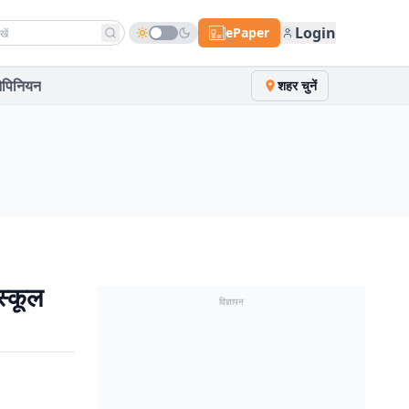
h news
Login
ePaper
पिनियन
शहर चुनें
्कूल
विज्ञापन