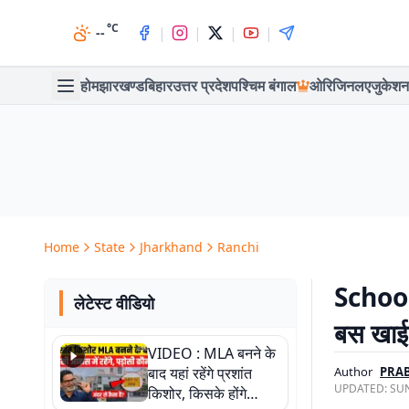
°C
|
|
|
|
--
होम
झारखण्ड
बिहार
उत्तर प्रदेश
पश्चिम बंगाल
ओरिजिनल
एजुकेशन
Home
State
Jharkhand
Ranchi
School
लेटेस्ट वीडियो
बस खाई म
VIDEO : MLA बनने के
बाद यहां रहेंगे प्रशांत
Author
PRA
UPDATED:
SUN
किशोर, किसके होंगे