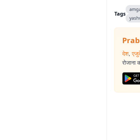
amg
Tags
yash
Prab
देश
,
एजु
रोजाना की