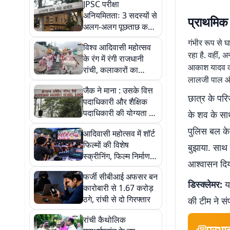
JPSC परीक्षा
अनियमितताः 3 सदस्यों से
प्राथमिक
अलग-अलग पूछताछ करेगी
CID
गंभीर रूप से 
विश्व आदिवासी महोत्सव
रहा है. वहीं, 
के रंग में रंगी राजधानी
आकाश यादव कक्
रांची, कलाकारों का
लालजी पाल और 
उत्साह चरम पर
जैक ने माना : उसके वित्त
छात्र के पर
पदाधिकारी और शैक्षिक
पदाधिकारी की योग्यता पद
के शव के सा
के अनुरूप नहीं
पुलिस बल के 
आदिवासी महोत्सव में शॉर्ट
फिल्मों की विशेष
बुझाया. साथ
स्क्रीनिंग, फिल्म निर्माण
आश्वासन दिया
सीखने का मिलेगा मौका
फर्जी सीबीआई अफसर बन
डिस्क्लेमर:
यह
कारोबारी से 1.67 करोड़
ठगे, रांची से दो गिरफ्तार
की टीम ने सं
रांची कैथोलिक
प्रभा