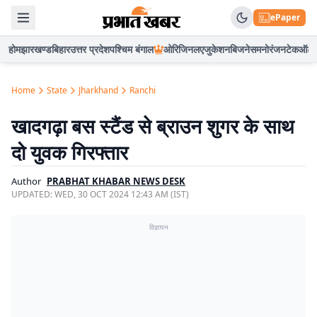
ePaper
होम
झारखण्ड
बिहार
उत्तर प्रदेश
पश्चिम बंगाल
ओरिजिनल
एजुकेशन
बिजनेस
मनोरंजन
टेक
ऑटो
Home
State
Jharkhand
Ranchi
खादगढ़ा बस स्टैंड से ब्राउन शुगर के साथ
दो युवक गिरफ्तार
Author
PRABHAT KHABAR NEWS DESK
UPDATED:
WED, 30 OCT 2024 12:43 AM (IST)
विज्ञापन