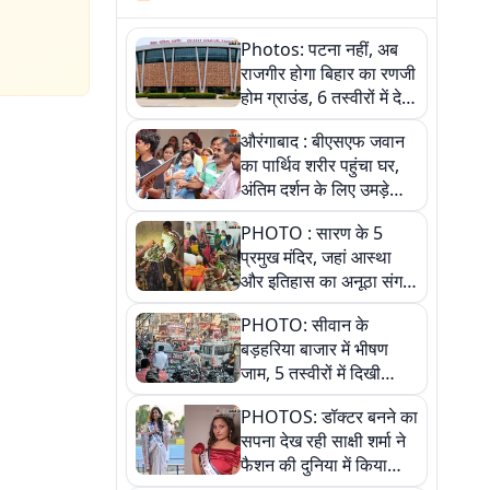
Photos: पटना नहीं, अब
राजगीर होगा बिहार का रणजी
होम ग्राउंड, 6 तस्वीरों में देखें
नए स्टेडियम की पूरी कहानी
औरंगाबाद : बीएसएफ जवान
का पार्थिव शरीर पहुंचा घर,
अंतिम दर्शन के लिए उमड़े
लोग
PHOTO : सारण के 5
प्रमुख मंदिर, जहां आस्था
और इतिहास का अनूठा संगम,
तस्वीरों में जानिए
PHOTO: सीवान के
बड़हरिया बाजार में भीषण
जाम, 5 तस्वीरों में दिखी
अव्यवस्था
PHOTOS: डॉक्टर बनने का
सपना देख रही साक्षी शर्मा ने
फैशन की दुनिया में किया
कमाल,जानिए बेगूसराय की