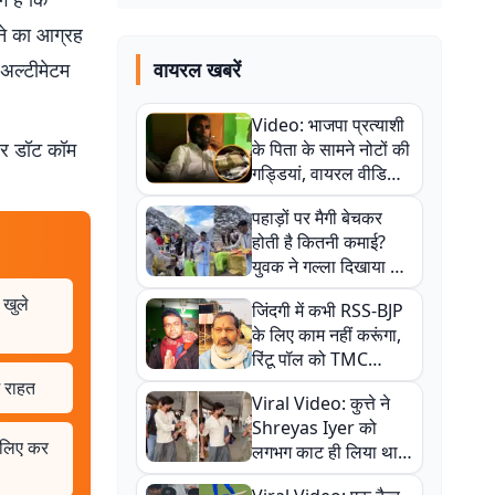
ेने का आग्रह
 अल्टीमेटम
वायरल खबरें
Video: भाजपा प्रत्याशी
बर डॉट कॉम
के पिता के सामने नोटों की
गड्डियां, वायरल वीडियो
से राजनीति में उबाल,
पहाड़ों पर मैगी बेचकर
अजित महतो बोले- TMC
होती है कितनी कमाई?
की गंदी चाल
युवक ने गल्ला दिखाया तो
नौकरी वालों के खड़े हो गए
 खुले
जिंदगी में कभी RSS-BJP
कान
के लिए काम नहीं करूंगा,
रिंटू पॉल को TMC
ऑफिस में ले जाकर पीटा,
म राहत
Viral Video: कुत्ते ने
Video वायरल
Shreyas Iyer को
े लिए कर
लगभग काट ही लिया था,
न्यूजीलैंड सीरीज से पहले