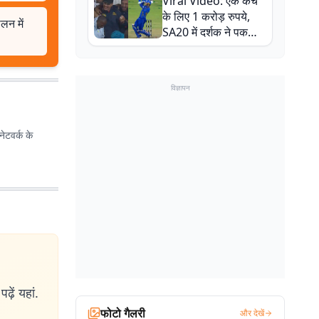
Viral Video: एक कैच
बाल-बाल बचे
के लिए 1 करोड़ रुपये,
लन में
SA20 में दर्शक ने पकड़ा
एक हाथ से गजब का कैच
विज्ञापन
ेटवर्क के
ढ़ें यहां.
फोटो गैलरी
और देखें