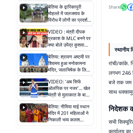
पुल
बेतिया के द्वारिकापुरी
Share
मोहल्ले में जलजमाव के
विरोध में लोगों का प्रदर्शन,
स्थायी समाधान की मांग
VIDEO : मंत्री दीपक
प्रकाश के MLC बनने पर
क्या बोले उपेंद्र कुशवाहा,
स्थानीय व
सुनिए
बेतिया: श्रावण अष्टमी पर
रांची/कांके. 
शिवमय हुआ मनोकामना
मंदिर, जलाभिषेक के लिए
लगभग 246 सिक
लगी लंबी कतारें
VIDEO: 'अब सिर्फ
बजे तक जम कर
ओलंपिक पर नजर'... खेल
साथ धक्कामुक
मंत्री से मुलाकात के बाद
जैसमीन लंबोरिया का बड़ा
बेतिया: नीमिया माई स्थान
निदेशक का
बयान
मंदिर में 201 महिलाओं ने
निकाली भव्य कलश
सभी सिक्यूरि
शोभायात्रा, शिवलिंग
कार्यालय का घ
प्राण-प्रतिष्ठा महोत्सव