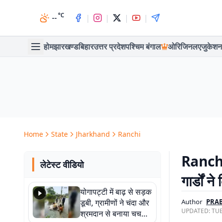
°C
|
|
|
|
--
होम
झारखण्ड
बिहार
उत्तर प्रदेश
पश्चिम बंगाल
ओरिजिनल
एजुकेशन
Home
State
Jharkhand
Ranchi
Ranchi 
लेटेस्ट वीडियो
गार्डों न
योगापट्टी में बाढ़ से सड़क
डूबी, ग्रामीणों ने चंदा और
Author
PRA
UPDATED:
TUE
श्रमदान से बनाया चचरी