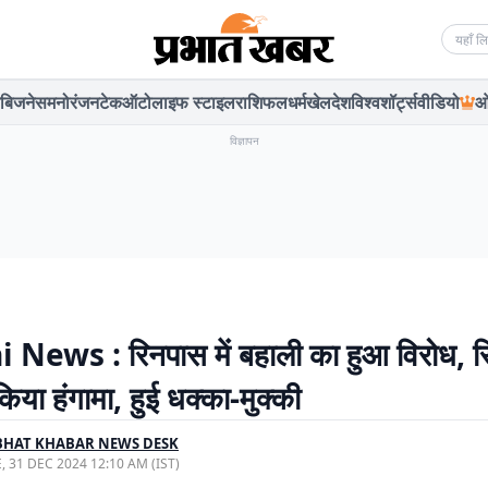
Searc
बिजनेस
मनोरंजन
टेक
ऑटो
लाइफ स्टाइल
राशिफल
धर्म
खेल
देश
विश्व
शॉर्ट्स
वीडियो
ओ
विज्ञापन
News : रिनपास में बहाली का हुआ विरोध, सि
े किया हंगामा, हुई धक्का-मुक्की
BHAT KHABAR NEWS DESK
, 31 DEC 2024 12:10 AM (IST)