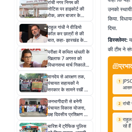
रांची नगर निगम की
नोटिस पर हाइकोर्ट की
उनको स्थायी 
रोक, अपर बाजार के
किया. विधायक
कारोबारियों को अंतरिम
राहुल गांधी ने वीडियो
दिया.
राहत
कॉल कर छात्रों से की
डिस्क्लेमर:
यह
बात, कहा- झारखंड के
छात्र अपने हक के लिए
की टीम ने सं
परीक्षा में कथित धांधली के
कर रहे हैं विरोध
खिलाफ 7 अगस्त को
प्रभा
विधानसभा मार्च निकालेगी
आईसा, आंदोलन में शामिल
मानदेय से आरक्षण तक,
होंगी नेहा बोरा
JPSC 
1
पंचायत सहायकों ने
आसमा
सरकार के सामने रखीं 8
बड़ी मांगें
जनभागीदारी से बनेगी
रांची
2
पंचायत विकास योजना,
छह दिवसीय प्रशिक्षण का
राहुल
3
समापन
रहे है
बारिश में ट्रैफिक पुलिस