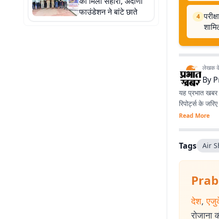
को मिला सहारा, अदाणी
फाउंडेशन ने बांटे छाते
परीक्
4
शामिल
लेखक के 
By
P
यह प्रभात खबर क
रिपोर्ट्स के जरि
Read More
Tags
Air 
Prab
देश
,
एजु
रोजाना की