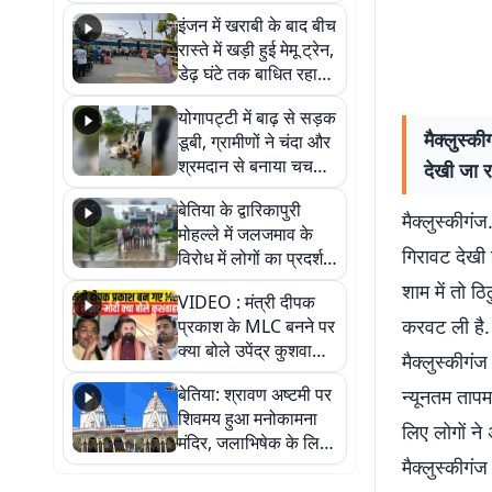
सैलाब, हर-हर महादेव के
इंजन में खराबी के बाद बीच
जयघोष से गूंजा परिसर
रास्ते में खड़ी हुई मेमू ट्रेन,
डेढ़ घंटे तक बाधित रहा
आवागमन
योगापट्टी में बाढ़ से सड़क
मैक्लुस्क
डूबी, ग्रामीणों ने चंदा और
श्रमदान से बनाया चचरी
देखी जा र
पुल
बेतिया के द्वारिकापुरी
मैक्लुस्कीगं
मोहल्ले में जलजमाव के
गिरावट देखी
विरोध में लोगों का प्रदर्शन,
स्थायी समाधान की मांग
शाम में तो ठ
VIDEO : मंत्री दीपक
करवट ली है.
प्रकाश के MLC बनने पर
क्या बोले उपेंद्र कुशवाहा,
मैक्लुस्कीगंज
सुनिए
बेतिया: श्रावण अष्टमी पर
न्यूनतम तापम
शिवमय हुआ मनोकामना
लिए लोगों ने
मंदिर, जलाभिषेक के लिए
मैक्लुस्कीगंज
लगी लंबी कतारें