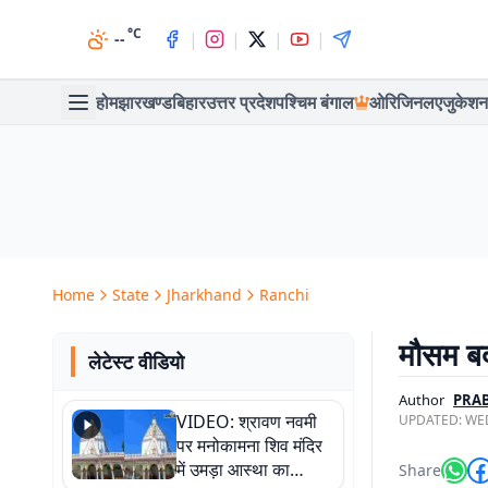
°C
|
|
|
|
--
होम
झारखण्ड
बिहार
उत्तर प्रदेश
पश्चिम बंगाल
ओरिजिनल
एजुकेशन
Home
State
Jharkhand
Ranchi
मौसम बद
लेटेस्ट वीडियो
Author
PRA
VIDEO: श्रावण नवमी
UPDATED:
WED
पर मनोकामना शिव मंदिर
में उमड़ा आस्था का
Share