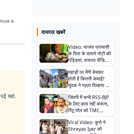
ेटवर्क के
वायरल खबरें
Video: भाजपा प्रत्याशी
के पिता के सामने नोटों की
गड्डियां, वायरल वीडियो
से राजनीति में उबाल,
पहाड़ों पर मैगी बेचकर
अजित महतो बोले- TMC
होती है कितनी कमाई?
की गंदी चाल
युवक ने गल्ला दिखाया तो
नौकरी वालों के खड़े हो गए
ढ़ें यहां.
जिंदगी में कभी RSS-BJP
कान
के लिए काम नहीं करूंगा,
रिंटू पॉल को TMC
ऑफिस में ले जाकर पीटा,
Viral Video: कुत्ते ने
Video वायरल
Shreyas Iyer को