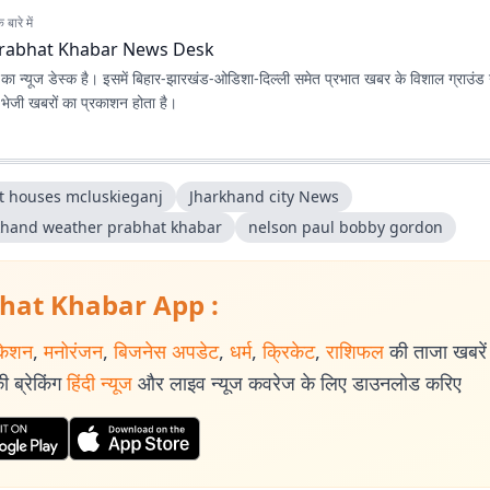
बारे में
rabhat Khabar News Desk
ा न्यूज डेस्क है। इसमें बिहार-झारखंड-ओडिशा-दिल्‍ली समेत प्रभात खबर के विशाल ग्राउंड न
ए भेजी खबरों का प्रकाशन होता है।
t houses mcluskieganj
Jharkhand city News
khand weather prabhat khabar
nelson paul bobby gordon
hat Khabar App :
केशन
,
मनोरंजन
,
बिजनेस अपडेट
,
धर्म
,
क्रिकेट
,
राशिफल
की ताजा खबरें प
 ब्रेकिंग
हिंदी न्यूज
और लाइव न्यूज कवरेज के लिए डाउनलोड करिए