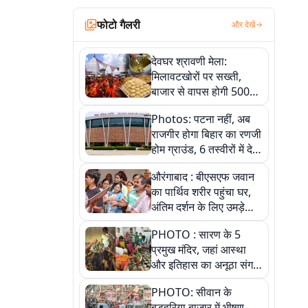
फोटो गैलरी
और देखें
देवघर श्रावणी मेला:
मिलावटखोरों पर सख्ती,
बाजार से वापस होगी 500
किलो संदिग्ध खाद्य सामग्री,
Photos: पटना नहीं, अब
देखें तस्वीरें
राजगीर होगा बिहार का रणजी
होम ग्राउंड, 6 तस्वीरों में देखें
नए स्टेडियम की पूरी कहानी
औरंगाबाद : बीएसएफ जवान
का पार्थिव शरीर पहुंचा घर,
अंतिम दर्शन के लिए उमड़े
लोग
PHOTO : सारण के 5
प्रमुख मंदिर, जहां आस्था
और इतिहास का अनूठा संगम,
तस्वीरों में जानिए
PHOTO: सीवान के
बड़हरिया बाजार में भीषण