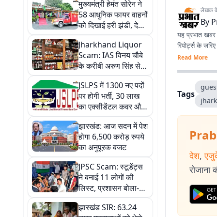
मुख्यमंत्री हेमंत सोरेन ने
लेखक के 
58 आधुनिक फायर वाहनों
By
P
को दिखाई हरी झंडी, देखें
यह प्रभात खबर क
तस्वीरें
Jharkhand Liquor
रिपोर्ट्स के जरि
Scam: IAS विनय चौबे
Read More
के करीबी अरुण सिंह से
ACB की कड़ी पूछताछ,
JSLPS में 1300 नए पदों
खुलेगा मनी ट्रेल का राज?
gues
Tags
पर होगी भर्ती, 30 लाख
jhar
का एक्सीडेंटल कवर और
बढ़े भत्ते, हेमंत सरकार का
झारखंड: आज सदन में पेश
बड़ा तोहफा
Prab
होगा 6,500 करोड़ रुपये
का अनुपूरक बजट
देश
,
एजु
JPSC Scam: स्टूडेंट्स
रोजाना की
ने बनाई 11 लोगों की
लिस्ट, प्रशासन बोला-
'सिर्फ छात्रों से होगी बात',
झारखंड SIR: 63.24
राहुल गांधी ने किया फोन