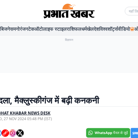
Searc
बिजनेस
मनोरंजन
टेक
ऑटो
लाइफ स्टाइल
राशिफल
धर्म
खेल
देश
विश्व
शॉर्ट्स
वीडियो
ओ
विज्ञापन
ला, मैक्लुस्कीगंज में बढ़ी कनकनी
BHAT KHABAR NEWS DESK
, 27 NOV 2024 05:48 PM (IST)