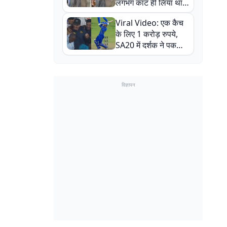
लगभग काट ही लिया था,
न्यूजीलैंड सीरीज से पहले
Viral Video: एक कैच
बाल-बाल बचे
के लिए 1 करोड़ रुपये,
SA20 में दर्शक ने पकड़ा
एक हाथ से गजब का कैच
विज्ञापन