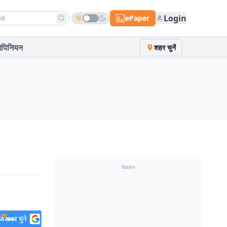
h news
Login
ePaper
पिनियन
शहर चुनें
विज्ञापन