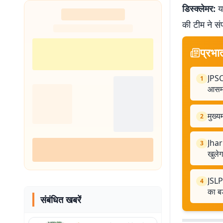
डिस्क्लेमर:
यह
की टीम ने सं
प्रभा
JPSC 
1
आसमा
मुख्य
2
Jhar
3
खुलेग
JSLPS
4
का ब
संबंधित खबरें