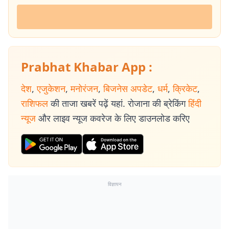
Prabhat Khabar App :
देश
,
एजुकेशन
,
मनोरंजन
,
बिजनेस अपडेट
,
धर्म
,
क्रिकेट
,
राशिफल
की ताजा खबरें पढ़ें यहां. रोजाना की ब्रेकिंग
हिंदी
न्यूज
और लाइव न्यूज कवरेज के लिए डाउनलोड करिए
विज्ञापन