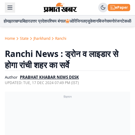
ePaper
होम
झारखण्ड
बिहार
उत्तर प्रदेश
पश्चिम बंगाल
ओरिजिनल
एजुकेशन
बिजनेस
मनोरंजन
टेक
ऑटो
Home
State
Jharkhand
Ranchi
Ranchi News : ड्रोन व लाइडार से
होगा रांची शहर का सर्वे
Author
PRABHAT KHABAR NEWS DESK
UPDATED:
TUE, 17 DEC 2024 07:49 PM (IST)
विज्ञापन