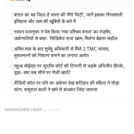
1
बंगाल का यह जिला है भारत की ‘मैंगो सिटी’, जानें इसका गौरवशाली
इतिहास और आम की खूबियों के बारे में
2
स्वपन दासगुप्ता ने पेश किया ‘नया पश्चिम बंगाल’ का रोडमैप,
उद्योगपतियों से कहा- ‘सिंडिकेट राज’ खत्म, मिलेगा बेहतर माहौल
3
अमित शाह के बाद शुभेंदु अधिकारी से मिले 2 TMC सांसद,
मुसलमानों को निशाना बनाने का लगाया आरोप
4
महुआ मोईत्रा पर सुप्रीम कोर्ट की टिप्पणी से भड़के अभिजीत दीपके,
पूछा- क्या सब सीने पर गोली खायें?
5
वीडियो कॉल पर पति का अफेयर देख कटिहार की महिला ने तोड़ा
फोन, ससुराल वालों ने खंभे से बांधकर जिंदा जलाया
SPONSORED LINKS
by Taboola