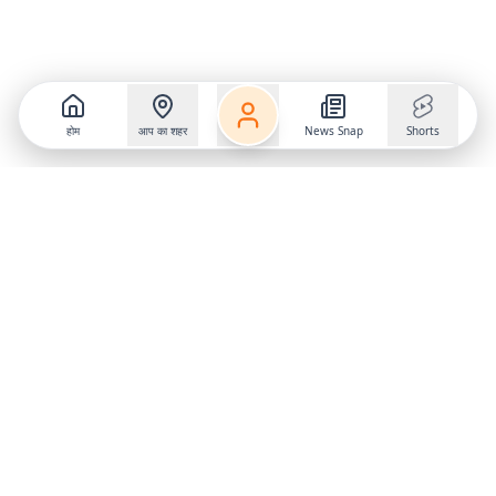
होम
आप का शहर
News Snap
Shorts
Follow us on
X
Download Mobile App
State
›
Jharkhand
›