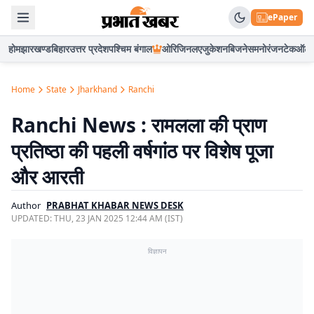
ePaper
होम
झारखण्ड
बिहार
उत्तर प्रदेश
पश्चिम बंगाल
ओरिजिनल
एजुकेशन
बिजनेस
मनोरंजन
टेक
ऑटो
Home
State
Jharkhand
Ranchi
Ranchi News : रामलला की प्राण
प्रतिष्ठा की पहली वर्षगांठ पर विशेष पूजा
और आरती
Author
PRABHAT KHABAR NEWS DESK
UPDATED:
THU, 23 JAN 2025 12:44 AM (IST)
विज्ञापन