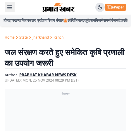
ePaper
होम
झारखण्ड
बिहार
उत्तर प्रदेश
पश्चिम बंगाल
ओरिजिनल
एजुकेशन
बिजनेस
मनोरंजन
टेक
ऑटो
Home
State
Jharkhand
Ranchi
जल संरक्षण करते हुए समेकित कृषि प्रणाली
का उपयोग जरूरी
Author
PRABHAT KHABAR NEWS DESK
UPDATED:
MON, 25 NOV 2024 08:29 PM (IST)
विज्ञापन