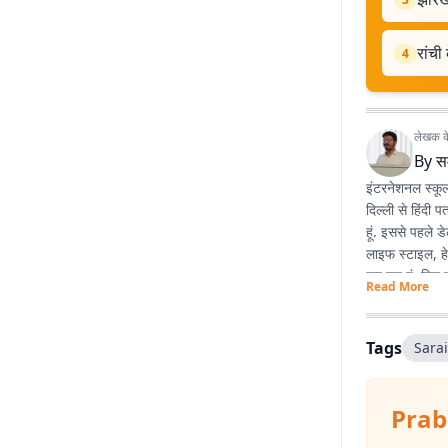
रांची
4
लेखक के 
By
स
इंटरनेशनल स्कूल
दिल्ली से हिंदी 
हूं. इससे पहले 
लाइफ स्टाइल, हे
कर रहा हूं. फिर 
Read More
Tags
Sara
Prab