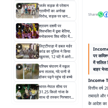
कहा नहीं थी उम्मीद, बेटा
जर्जर सड़क से परेशान
था तो किसी को बोलने की
ग्रामीणों का अनोखा
नहीं थी हिम्मत
Share
विरोध, सड़क पर धान
रोपकर और खाद डालकर
श्रावण दशमी पर
जताया आक्रोश
शिवभक्ति में डूबा बेतिया,
मनोकामना शिव मंदिर में
हुआ भव्य श्रृंगार
लिट्टीपाड़ा में डबल मर्डर
Income T
कांड का पुलिस ने किया
पर कमिश्
खुलासा, 12 घंटे में आरोपी
गिरफ्तार
में सलिल
पश्चिम चंपारण में स्कूल
बाहर भेजा 
बना तालाब, गंदे पानी से
होकर पढ़ने पहुंच रहे बच्चे
Income Tax 
भारत-नेपाल सीमा पर
वित्तीय वर्ष
31.25 किलो गांजा के
तबादले और प
साथ दो तस्कर गिरफ्तार,
नेपाली नंबर की बाइक
के आदेश का 
जब्त