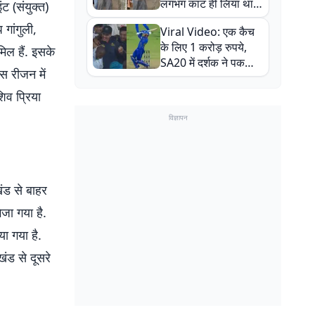
लगभग काट ही लिया था,
ंट (संयुक्त)
न्यूजीलैंड सीरीज से पहले
 गांगुली,
Viral Video: एक कैच
बाल-बाल बचे
के लिए 1 करोड़ रुपये,
िल हैं. इसके
SA20 में दर्शक ने पकड़ा
स रीजन में
एक हाथ से गजब का कैच
शिव प्रिया
विज्ञापन
ंड से बाहर
जा गया है.
ा गया है.
खंड से दूसरे