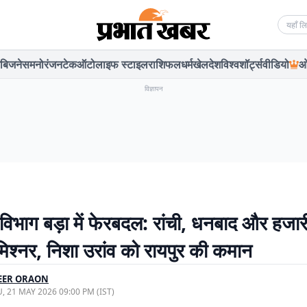
Searc
बिजनेस
मनोरंजन
टेक
ऑटो
लाइफ स्टाइल
राशिफल
धर्म
खेल
देश
विश्व
शॉर्ट्स
वीडियो
ओ
विज्ञापन
भाग बड़ा में फेरबदल: रांची, धनबाद और हजारी
िश्नर, निशा उरांव को रायपुर की कमान
EER ORAON
, 21 MAY 2026 09:00 PM (IST)