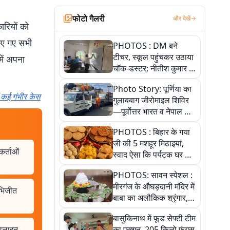
फोटो गैलरी
और देखें
ारियों को
किए गए सभी
PHOTOS : DM बने
टीचर, स्कूल पहुंचकर उठाया
ें अपना
चॉक-डस्टर; नीतीश कुमार के
इस चहेते अधिकारी को
Photo Story: पूर्णिया का
जानिए
ं कई गंभीर केस
गुलाबबाग जीरोमाइल शिविर
—पूर्वोत्तर भारत व नेपाल के
कांवरियों का प्रमुख सेवा धाम
PHOTOS : बिहार के गया
जी की 5 मशहूर मिठाइयां,
र्ताओं
स्वाद ऐसा कि पर्यटक घर ले
जाना नहीं भूलते, तस्वीरों में
PHOTOS: सावन स्पेशल :
देखें
मीरगंज के औघड़दानी मंदिर में
अभिजीत
बाबा का अलौकिक श्रृंगार,
तस्वीरों में देखें महादेव के कई
बासुकिनाथ में फूड सेफ्टी टीम
मनमोहक स्वरूप
इडलाइन
का एक्शन, 205 किलो फंगस