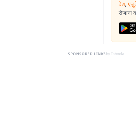
देश
,
एजु
रोजाना की
SPONSORED LINKS
by Taboola