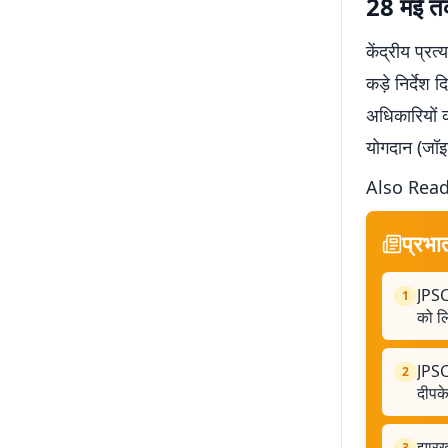
28 मई तक 
केंद्रीय प्र
कड़े निर्देश 
अधिकारियों 
योगदान (जॉइन
Also Rea
प्रभा
JPSC
1
को लि
JPSC-
2
दीपक
झारखं
3