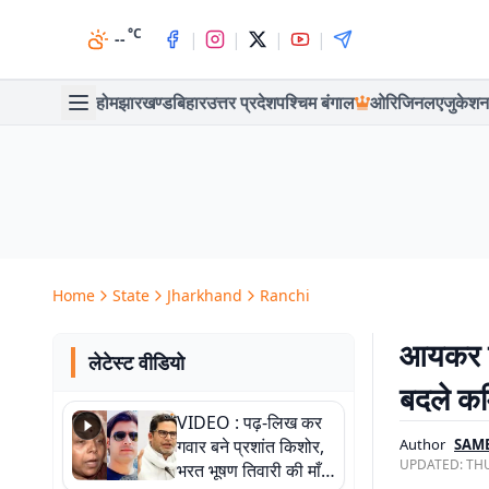
°C
|
|
|
|
--
होम
झारखण्ड
बिहार
उत्तर प्रदेश
पश्चिम बंगाल
ओरिजिनल
एजुकेशन
Home
State
Jharkhand
Ranchi
आयकर वि
लेटेस्ट वीडियो
बदले कम
VIDEO : पढ़-लिख कर
गवार बने प्रशांत किशोर,
Author
SAM
UPDATED:
THU
भरत भूषण तिवारी की माँ ने