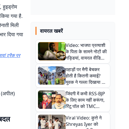
, हुइड्रोम
किया गया है.
नाती मिली
वायरल खबरें
भार दिया गया
Video: भाजपा प्रत्याशी
के पिता के सामने नोटों की
ावां ट्रैक पर
गड्डियां, वायरल वीडियो
से राजनीति में उबाल,
पहाड़ों पर मैगी बेचकर
अजित महतो बोले- TMC
होती है कितनी कमाई?
की गंदी चाल
युवक ने गल्ला दिखाया तो
नौकरी वालों के खड़े हो गए
T (अपील)
जिंदगी में कभी RSS-BJP
कान
के लिए काम नहीं करूंगा,
रिंटू पॉल को TMC
ऑफिस में ले जाकर पीटा,
रबदल
Viral Video: कुत्ते ने
Video वायरल
Shreyas Iyer को