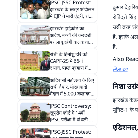
JPSC-JSSC Protest:
कुमार देहारि
झारखंड के छात्र आंदोलन
में CJP ने मारी एंट्री, रांची
रोबिंद्रो सि
पहुंची अभिजीत दीपके की
उसी तरह संज
झारखंड हाईकोर्ट का
टीम
आदेश, बच्चों की कस्टडी
है. इसके अल
पर लागू रहेगी कलकत्ता
है.
हाईकोर्ट की गाइडलाइन
रांची के हिमांशु हरि को
Also Rea
CAPF-25 में 66वां
स्थान, पहले प्रयास में
मिला शव
लहराया परचम
आदिवासी महोत्सव के लिए
निशा उरां
रांची तैयार, मोरहाबादी
मैदान में 5,000 कलाकार
झारखंड कैडर 
बिखेरेंगे जलवा
JPSC Controversy:
यूनिट-1 के पद
सुप्रीम कोर्ट में 14वीं
JPSC परीक्षा में धांधली पर
एडिशनल, 
याचिका दायर, स्वतंत्र
JPSC-JSSC Protest:
और निष्पक्ष जांच की मांग