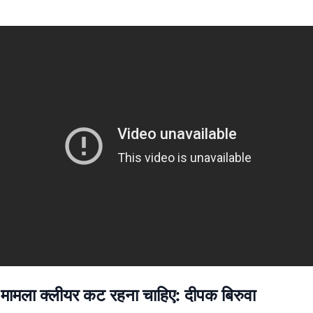
मामला क्लीयर कट रहना चाहिए: दीपक बिरुवा