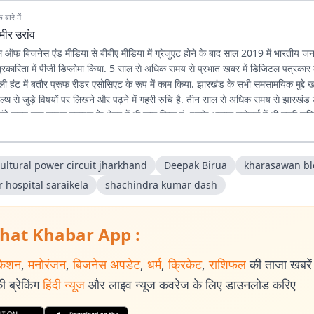
बारे में
मीर उरांव
 ऑफ बिजनेस एंड मीडिया से बीबीए मीडिया में ग्रेजुएट होने के बाद साल 2019 में भारतीय जन
पत्रकारिता में पीजी डिप्लोमा किया. 5 साल से अधिक समय से प्रभात खबर में डिजिटल पत्रकार के
डेली हंट में बतौर प्रूफ रीडर एसोसिएट के रूप में काम किया. झारखंड के सभी समसामयिक मुद्द
ल्थ से जुड़े विषयों पर लिखने और पढ़ने में गहरी रुचि है. तीन साल से अधिक समय से झारखंड
लंबे समय तक लाइफ स्टाइल के क्षेत्र में भी काम किया हूं. इसके अलावा स्पोर्ट्स में भी गहरी रुचि
ultural power circuit jharkhand
Deepak Birua
kharasawan bl
 hospital saraikela
shachindra kumar dash
hat Khabar App :
केशन
,
मनोरंजन
,
बिजनेस अपडेट
,
धर्म
,
क्रिकेट
,
राशिफल
की ताजा खबरें प
 ब्रेकिंग
हिंदी न्यूज
और लाइव न्यूज कवरेज के लिए डाउनलोड करिए