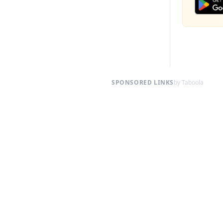
SPONSORED LINKS
by Taboola