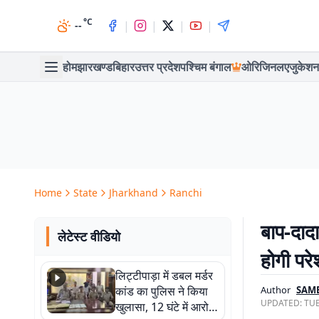
°C
|
|
|
|
--
होम
झारखण्ड
बिहार
उत्तर प्रदेश
पश्चिम बंगाल
ओरिजिनल
एजुकेशन
Home
State
Jharkhand
Ranchi
बाप-दादा
लेटेस्ट वीडियो
होगी परे
लिट्टीपाड़ा में डबल मर्डर
कांड का पुलिस ने किया
Author
SAM
UPDATED:
TUE
खुलासा, 12 घंटे में आरोपी