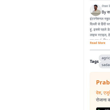
लेखक के 
By
स
इंटरनेशनल स्कूल
दिल्ली से हिंदी 
हूं. इससे पहले 
लाइफ स्टाइल, हे
कर रहा हूं. फिर 
Read More
agric
Tags
sadar
Prab
देश
,
एजु
रोजाना की