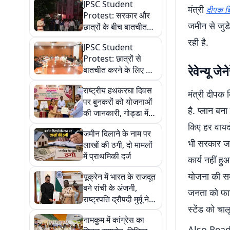
JPSC Student
मंत्री
दीपक बि
Protest: सरकार और
जमीन से जुड
छात्रों के बीच बातचीत
खत्म, नहीं बनी सहमति,
रही है.
JPSC Student
जारी रहेगा आंदोलन
Protest: छात्रों से
रेवेन्यू 
बातचीत करने के लिए कैसे
तैयार हुई सरकार? जानें
राष्ट्रीय हथकरघा दिवस
14वें दिन कैसे खुला रास्ता
मंत्री दीपक
पर बुनकरों को योजनाओं
है. प्लान बन
की जानकारी, गोड्डा में
प्रशिक्षण केंद्र का
किए हर वायदो
जमीन दिलाने के नाम पर
उद्घाटन
भी सरकार जल्
लाखों की ठगी, दो मामलों
में प्राथमिकी दर्ज
कार्य नहीं ह
योजना की सम
यूक्रेन में भारत के राजदूत
बने रांची के अंजनी,
जनता को फाय
राष्ट्रपति द्रौपदी मुर्मू ने
स्टेंड को चाल
सौंपा नियुक्ति पत्र
नामकुम में कांग्रेस का
Also Rea