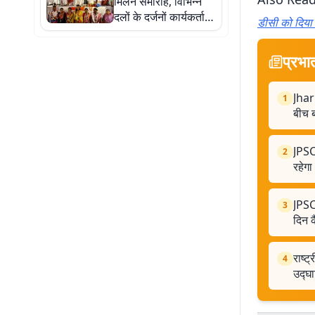
मिलन समारोह, विभिन्न
दलों के दर्जनों कार्यकर्ता
डीसी को दिया य
पार्टी में शामिल
प्रभा
Jhar
1
बीच ब
JPSC
2
रहेग
JPSC 
3
दिन क
राष्ट
4
उद्घ