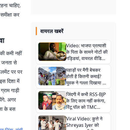
रहना चाहिए.
समीक्षा कर
वायरल खबरें
वा
Video: भाजपा प्रत्याशी
के पिता के सामने नोटों की
की कमी नहीं
गड्डियां, वायरल वीडियो
ी. जनता से
से राजनीति में उबाल,
पहाड़ों पर मैगी बेचकर
अजित महतो बोले- TMC
ेलमेंट पर पर
होती है कितनी कमाई?
की गंदी चाल
इस दिशा में
युवक ने गल्ला दिखाया तो
नौकरी वालों के खड़े हो गए
ग्राम गाड़ी
जिंदगी में कभी RSS-BJP
कान
ंगे. अगर
के लिए काम नहीं करूंगा,
रिंटू पॉल को TMC
ला के बस
ऑफिस में ले जाकर पीटा,
Viral Video: कुत्ते ने
Video वायरल
Shreyas Iyer को