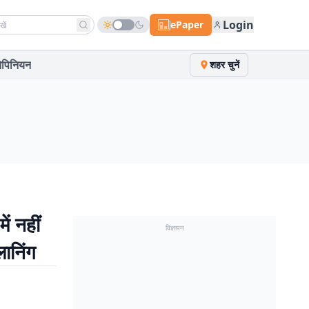
h news
Login
ePaper
पिनियन
शहर चुनें
ें नहीं
विज्ञापन
लानिंग