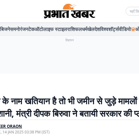
Searc
बिजनेस
मनोरंजन
टेक
ऑटो
लाइफ स्टाइल
राशिफल
धर्म
खेल
देश
विश्व
शॉर्ट्स
वीडियो
ओ
विज्ञापन
 के नाम खतियान है तो भी जमीन से जुड़े मामलों म
शानी, मंत्री दीपक बिरुवा ने बतायी सरकार की प्
EER ORAON
, 14 JAN 2025 03:38 PM (IST)