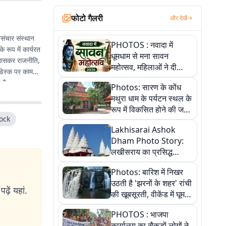
फोटो गैलरी
और देखें
संचार संस्थान
PHOTOS : नवादा में
 रूप में कार्यरत
धूमधाम से मना सावन
े खासकर राजनीति,
महोत्सव, महिलाओं ने दी
 डेस्क पर काम
सांस्कृतिक प्रस्तुतियां
 है.
Photos: सारण के कोंध
मथुरा धाम के पर्यटन स्थल के
रूप में विकसित होने की जगी
ock
आस, 9 तस्वीरों में देखें पूरी
Lakhisarai Ashok
कहानी
Dham Photo Story:
लखीसराय का प्रसिद्ध
अशोक धाम—आस्था,
Photos: बारिश में निखर
श्रृंगार, अनुष्ठान और
उठती है 'झरनों के शहर' रांची
अलौकिक संध्या आरती के
ढ़ें यहां.
की खूबसूरती, वीकेंड में घूम
विहंगम दृश्य
आएं ये 5 वादियां
PHOTOS : भाजपा
कार्यालय का सैकड़ों लोगों ने