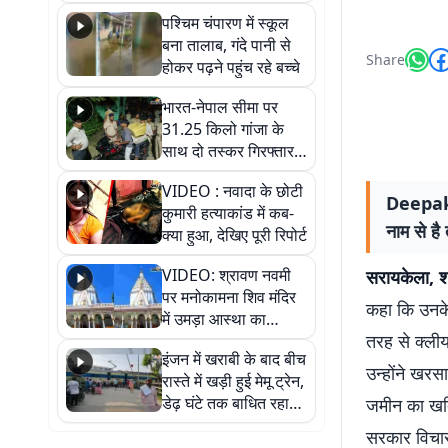
गिरफ्तार
पश्चिम चंपारण में स्कूल
बना तालाब, गंदे पानी से
Share
होकर पढ़ने पहुंच रहे बच्चे
भारत-नेपाल सीमा पर
31.25 किलो गांजा के
साथ दो तस्कर गिरफ्तार,
नेपाली नंबर की बाइक
VIDEO : नवादा के छोटी
जब्त
Deepak b
कुमारी हत्याकांड में कब-
नाम से ह
क्या हुआ, देखिए पूरी रिपोर्ट
VIDEO: श्रावण नवमी
सरायकेला, शच
पर मनोकामना शिव मंदिर
कहा कि उनके 
में उमड़ा आस्था का
तरह से क्लीय
सैलाब, हर-हर महादेव के
इंजन में खराबी के बाद बीच
जयघोष से गूंजा परिसर
उन्होंने खरस
रास्ते में खड़ी हुई मेमू ट्रेन,
डेढ़ घंटे तक बाधित रहा
जमीन का खति
आवागमन
सरकार विचार 