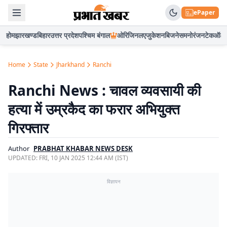
ePaper
होम
झारखण्ड
बिहार
उत्तर प्रदेश
पश्चिम बंगाल
ओरिजिनल
एजुकेशन
बिजनेस
मनोरंजन
टेक
ऑटो
Home
State
Jharkhand
Ranchi
Ranchi News : चावल व्यवसायी की
हत्या में उम्रकैद का फरार अभियुक्त
गिरफ्तार
Author
PRABHAT KHABAR NEWS DESK
UPDATED:
FRI, 10 JAN 2025 12:44 AM (IST)
विज्ञापन