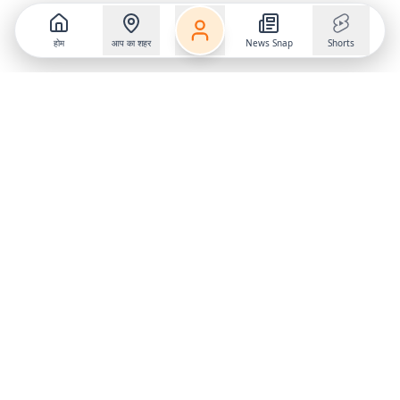
होम
आप का शहर
News Snap
Shorts
Follow us on
X
Download Mobile App
State
›
Jharkhand
›
Hindi News
Gumla News
Bihar News
Dumka News