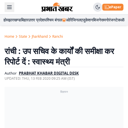
ePaper
होम
झारखण्ड
बिहार
उत्तर प्रदेश
पश्चिम बंगाल
ओरिजिनल
एजुकेशन
बिजनेस
मनोरंजन
टेक
ऑटो
Home
State
Jharkhand
Ranchi
रांची : उप सचिव के कार्यों की समीक्षा कर
रिपोर्ट दें : स्वास्थ्य मंत्री
Author
PRABHAT KHABAR DIGITAL DESK
UPDATED:
THU, 13 FEB 2020 09:25 AM (IST)
विज्ञापन