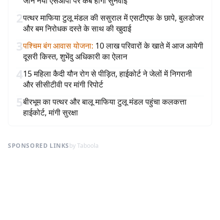
जानें नयी एसओपी पर कब होगी सुनवाई
2
पत्थर माफिया टुलू मंडल की ससुराल में एसटीएफ के छापे, बुलडोजर
और बम निरोधक दस्ते के साथ की खुदाई
3
पश्चिम बंग आवास योजना
:
10 लाख परिवारों के खाते में आज आयेगी
दूसरी किस्त, शुभेंदु अधिकारी का ऐलान
4
15 महिला कैदी यौन रोग से पीड़ित, हाईकोर्ट ने जेलों में निगरानी
और सीसीटीवी पर मांगी रिपोर्ट
5
बीरभूम का पत्थर और बालू माफिया टुलू मंडल पहुंचा कलकत्ता
हाईकोर्ट, मांगी सुरक्षा
SPONSORED LINKS
by Taboola