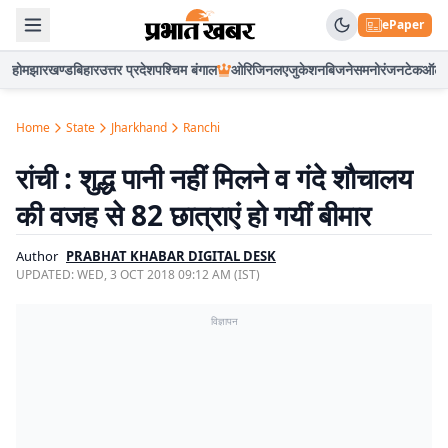
ePaper
होम
झारखण्ड
बिहार
उत्तर प्रदेश
पश्चिम बंगाल
ओरिजिनल
एजुकेशन
बिजनेस
मनोरंजन
टेक
ऑटो
Home
State
Jharkhand
Ranchi
रांची : शुद्ध पानी नहीं मिलने व गंदे शौचालय
की वजह से 82 छात्राएं हो गयीं बीमार
Author
PRABHAT KHABAR DIGITAL DESK
UPDATED:
WED, 3 OCT 2018 09:12 AM (IST)
विज्ञापन