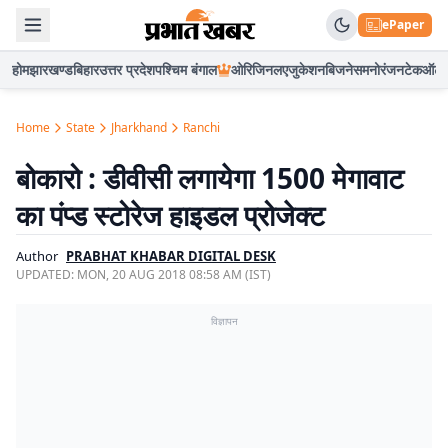
ePaper
होम
झारखण्ड
बिहार
उत्तर प्रदेश
पश्चिम बंगाल
ओरिजिनल
एजुकेशन
बिजनेस
मनोरंजन
टेक
ऑटो
Home
State
Jharkhand
Ranchi
बोकारो : डीवीसी लगायेगा 1500 मेगावाट
का पंप्ड स्टोरेज हाइडल प्रोजेक्ट
Author
PRABHAT KHABAR DIGITAL DESK
UPDATED:
MON, 20 AUG 2018 08:58 AM (IST)
विज्ञापन