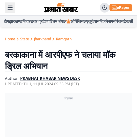
ePaper
होम
झारखण्ड
बिहार
उत्तर प्रदेश
पश्चिम बंगाल
ओरिजिनल
एजुकेशन
बिजनेस
मनोरंजन
टेक
ऑटो
Home
State
Jharkhand
Ramgarh
बरकाकाना में आरपीएफ ने चलाया मॉक
ड्रिल अभियान
Author
PRABHAT KHABAR NEWS DESK
UPDATED:
THU, 11 JUL 2024 09:33 PM (IST)
विज्ञापन