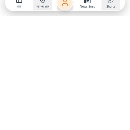
होम
आप का शहर
News Snap
Shorts
Follow us on
X
Download Mobile App
State
›
Jharkhand
›
Hindi News
Gumla News
Bihar News
Dumka News
Delhi News
Ranchi News
Odisha News
Bokaro News