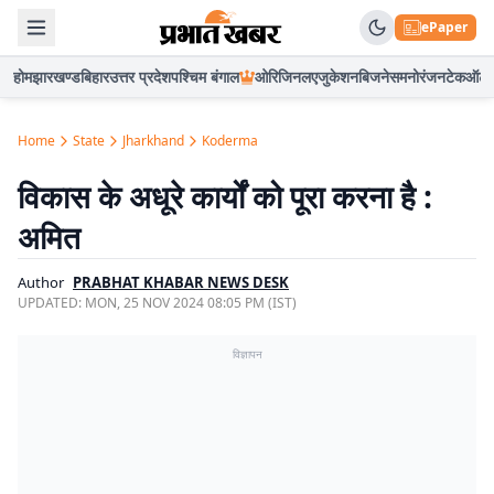
ePaper
होम
झारखण्ड
बिहार
उत्तर प्रदेश
पश्चिम बंगाल
ओरिजिनल
एजुकेशन
बिजनेस
मनोरंजन
टेक
ऑटो
Home
State
Jharkhand
Koderma
विकास के अधूरे कार्यों को पूरा करना है :
अमित
Author
PRABHAT KHABAR NEWS DESK
UPDATED:
MON, 25 NOV 2024 08:05 PM (IST)
विज्ञापन