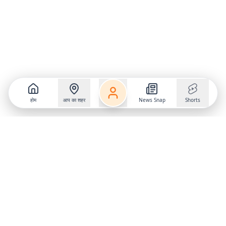
होम
आप का शहर
News Snap
Shorts
Follow us on
X
Download Mobile App