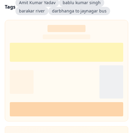
Amit Kumar Yadav
bablu kumar singh
Tags
barakar river
darbhanga to jaynagar bus