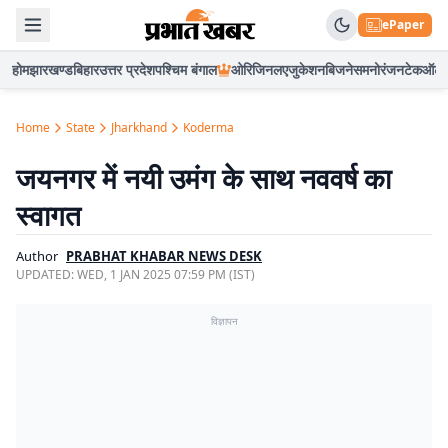
ePaper
होम
झारखण्ड
बिहार
उत्तर प्रदेश
पश्चिम बंगाल
ओरिजिनल
एजुकेशन
बिजनेस
मनोरंजन
टेक
ऑटो
Home
State
Jharkhand
Koderma
जयनगर में नयी उमंग के साथ नववर्ष का
स्वागत
Author
PRABHAT KHABAR NEWS DESK
UPDATED:
WED, 1 JAN 2025 07:59 PM (IST)
विज्ञापन