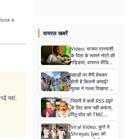
ेटवर्क के
वायरल खबरें
Video: भाजपा प्रत्याशी
के पिता के सामने नोटों की
गड्डियां, वायरल वीडियो
से राजनीति में उबाल,
पहाड़ों पर मैगी बेचकर
अजित महतो बोले- TMC
होती है कितनी कमाई?
की गंदी चाल
युवक ने गल्ला दिखाया तो
नौकरी वालों के खड़े हो गए
ढ़ें यहां.
जिंदगी में कभी RSS-BJP
कान
के लिए काम नहीं करूंगा,
रिंटू पॉल को TMC
ऑफिस में ले जाकर पीटा,
Viral Video: कुत्ते ने
Video वायरल
Shreyas Iyer को