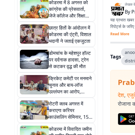
कोडरमा में 8 अगस्त को
लेखक के 
कांग्रेस की प्रेसवार्ता,
By
P
जेजे कॉलेज और शिक्षा
यह प्रभात खबर क
व्यवस्था पर रखेगी पक्ष
रिपोर्ट्स के जरि
छात्र हितों के आंदोलन में
कोडरमा की एंट्री, विशाल
Read More
भदानी ने जताई एकजुटता
anoo
डोमचांच के महेशपुर हॉल्ट
Tags
पर दर्दनाक हादसा, ट्रेन
dist
से कटकर वृद्ध की मौत
क्रिकेट कमेटी पर मनमाने
Prab
चुनाव और बाय-लॉज
उल्लंघन का आरोप,
देश
,
एजु
जेएससीए से हस्तक्षेप की
रोजाना की
रोटरी क्लब अगस्त में
मांग
कराएगा करियर
काउंसलिंग सेमिनार, 15
अगस्त को होगा
कोडरमा में विवादित जमीन
ध्वजारोहण