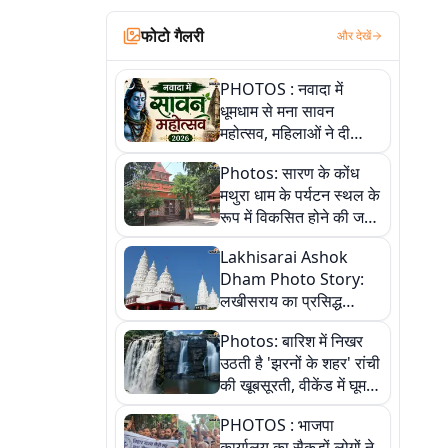
फोटो गैलरी
और देखें
PHOTOS : नवादा में
धूमधाम से मना सावन
महोत्सव, महिलाओं ने दी
सांस्कृतिक प्रस्तुतियां
Photos: सारण के कोंध
मथुरा धाम के पर्यटन स्थल के
रूप में विकसित होने की जगी
आस, 9 तस्वीरों में देखें पूरी
Lakhisarai Ashok
कहानी
Dham Photo Story:
लखीसराय का प्रसिद्ध
अशोक धाम—आस्था,
Photos: बारिश में निखर
श्रृंगार, अनुष्ठान और
उठती है 'झरनों के शहर' रांची
अलौकिक संध्या आरती के
की खूबसूरती, वीकेंड में घूम
विहंगम दृश्य
आएं ये 5 वादियां
PHOTOS : भाजपा
कार्यालय का सैकड़ों लोगों ने