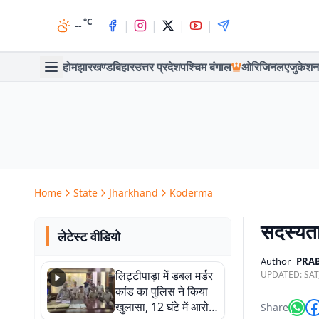
°C
|
|
|
|
--
होम
झारखण्ड
बिहार
उत्तर प्रदेश
पश्चिम बंगाल
ओरिजिनल
एजुकेशन
Home
State
Jharkhand
Koderma
सदस्यता
लेटेस्ट वीडियो
Author
PRA
लिट्टीपाड़ा में डबल मर्डर
UPDATED:
SAT
कांड का पुलिस ने किया
खुलासा, 12 घंटे में आरोपी
Share