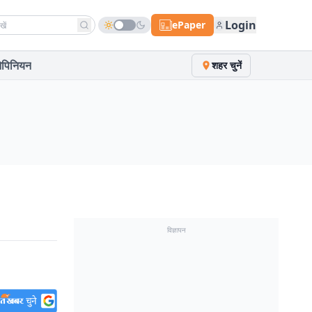
h news
Login
ePaper
पिनियन
शहर चुनें
विज्ञापन