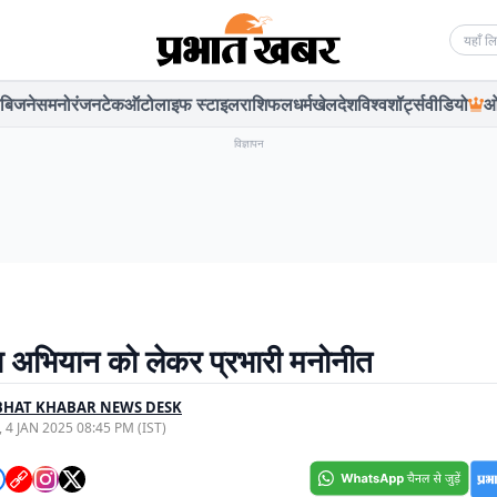
Searc
बिजनेस
मनोरंजन
टेक
ऑटो
लाइफ स्टाइल
राशिफल
धर्म
खेल
देश
विश्व
शॉर्ट्स
वीडियो
ओ
विज्ञापन
 अभियान को लेकर प्रभारी मनोनीत
BHAT KHABAR NEWS DESK
, 4 JAN 2025 08:45 PM (IST)