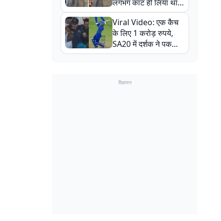
लगभग काट ही लिया था,
न्यूजीलैंड सीरीज से पहले
Viral Video: एक कैच
बाल-बाल बचे
के लिए 1 करोड़ रुपये,
SA20 में दर्शक ने पकड़ा
एक हाथ से गजब का कैच
विज्ञापन