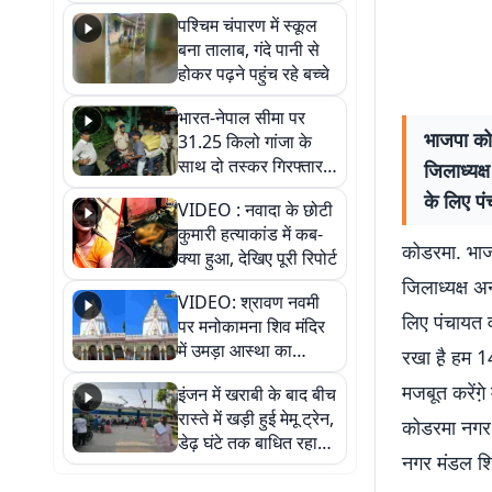
गिरफ्तार
पश्चिम चंपारण में स्कूल
बना तालाब, गंदे पानी से
होकर पढ़ने पहुंच रहे बच्चे
भारत-नेपाल सीमा पर
भाजपा कोड
31.25 किलो गांजा के
साथ दो तस्कर गिरफ्तार,
जिलाध्यक्
नेपाली नंबर की बाइक
के लिए पं
VIDEO : नवादा के छोटी
जब्त
कुमारी हत्याकांड में कब-
कोडरमा. भाजप
क्या हुआ, देखिए पूरी रिपोर्ट
जिलाध्यक्ष अ
VIDEO: श्रावण नवमी
लिए पंचायत व
पर मनोकामना शिव मंदिर
में उमड़ा आस्था का
रखा है़ हम 1
सैलाब, हर-हर महादेव के
मजबूत करेंगे़
इंजन में खराबी के बाद बीच
जयघोष से गूंजा परिसर
रास्ते में खड़ी हुई मेमू ट्रेन,
कोडरमा नगर म
डेढ़ घंटे तक बाधित रहा
नगर मंडल शिव
आवागमन