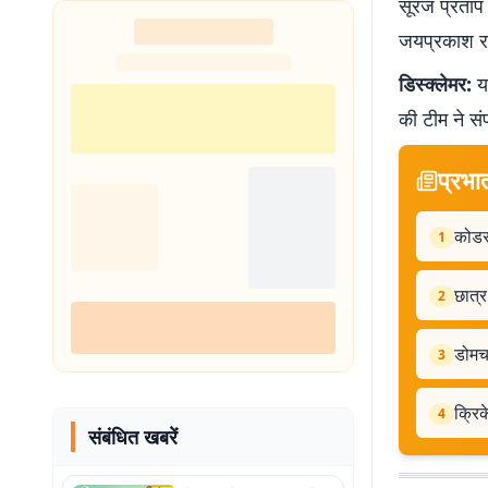
सूरज प्रताप 
जयप्रकाश रा
डिस्क्लेमर:
यह
की टीम ने सं
प्रभा
कोडरम
1
छात्र
2
डोमचा
3
क्रिक
4
संबंधित खबरें