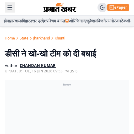
ePaper
होम
झारखण्ड
बिहार
उत्तर प्रदेश
पश्चिम बंगाल
ओरिजिनल
एजुकेशन
बिजनेस
मनोरंजन
टेक
ऑटो
Home
State
Jharkhand
Khunti
डीसी ने खो-खो टीम को दी बधाई
Author
CHANDAN KUMAR
UPDATED:
TUE, 16 JUN 2026 09:53 PM (IST)
विज्ञापन