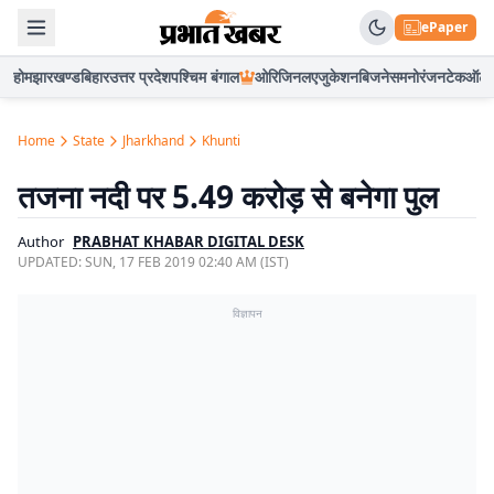
ePaper
होम
झारखण्ड
बिहार
उत्तर प्रदेश
पश्चिम बंगाल
ओरिजिनल
एजुकेशन
बिजनेस
मनोरंजन
टेक
ऑटो
Home
State
Jharkhand
Khunti
तजना नदी पर 5.49 करोड़ से बनेगा पुल
Author
PRABHAT KHABAR DIGITAL DESK
UPDATED:
SUN, 17 FEB 2019 02:40 AM (IST)
विज्ञापन