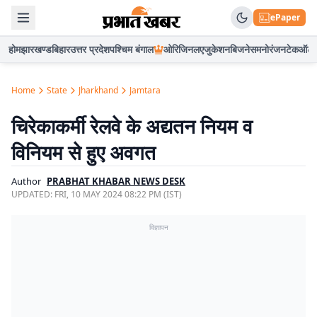
ePaper
होम
झारखण्ड
बिहार
उत्तर प्रदेश
पश्चिम बंगाल
ओरिजिनल
एजुकेशन
बिजनेस
मनोरंजन
टेक
ऑटो
Home
State
Jharkhand
Jamtara
चिरेकाकर्मी रेलवे के अद्यतन नियम व
विनियम से हुए अवगत
Author
PRABHAT KHABAR NEWS DESK
UPDATED:
FRI, 10 MAY 2024 08:22 PM (IST)
विज्ञापन