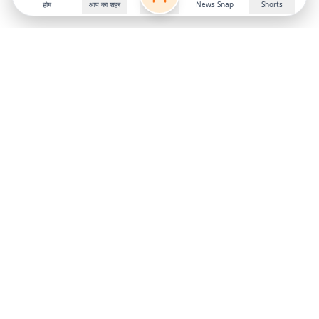
होम
आप का शहर
News Snap
Shorts
Follow us on
X
Download Mobile App
State
›
Jharkhand
›
Hindi News
Gumla News
Bihar News
Dumka News
Delhi News
Ranchi News
Odisha News
Bokaro News