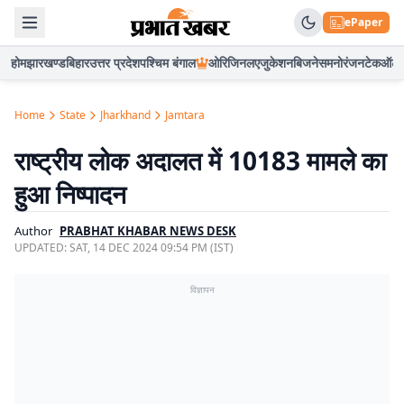
ePaper
होम
झारखण्ड
बिहार
उत्तर प्रदेश
पश्चिम बंगाल
ओरिजिनल
एजुकेशन
बिजनेस
मनोरंजन
टेक
ऑटो
Home
State
Jharkhand
Jamtara
राष्ट्रीय लोक अदालत में 10183 मामले का
हुआ निष्पादन
Author
PRABHAT KHABAR NEWS DESK
UPDATED:
SAT, 14 DEC 2024 09:54 PM (IST)
विज्ञापन