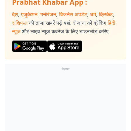
Prabhat Khabar App :
देश
,
एजुकेशन
,
मनोरंजन
,
बिजनेस अपडेट
,
धर्म
,
क्रिकेट
,
राशिफल
की ताजा खबरें पढ़ें यहां. रोजाना की ब्रेकिंग
हिंदी
न्यूज
और लाइव न्यूज कवरेज के लिए डाउनलोड करिए
विज्ञापन