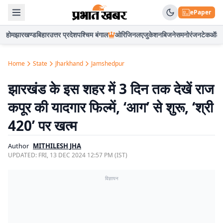
ePaper
होम
झारखण्ड
बिहार
उत्तर प्रदेश
पश्चिम बंगाल
ओरिजिनल
एजुकेशन
बिजनेस
मनोरंजन
टेक
ऑटो
Home
State
Jharkhand
Jamshedpur
झारखंड के इस शहर में 3 दिन तक देखें राज
कपूर की यादगार फिल्में, ‘आग’ से शुरू, ‘श्री
420’ पर खत्म
Author
MITHILESH JHA
UPDATED:
FRI, 13 DEC 2024 12:57 PM (IST)
विज्ञापन