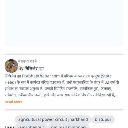
लेखक के बारे में
By
मिथिलेश झा
मिथिलेश झा PrabhatKhabar.com में पश्चिम बंगाल राज्य प्रमुख (State
Head) के रूप में कार्यरत वरिष्ठ पत्रकार हैं. उन्हें पत्रकारिता के क्षेत्र में 32 वर्षों से
अधिक का व्यापक अनुभव है. उनकी रिपोर्टिंग राजनीति, सामाजिक मुद्दों, जलवायु
परिवर्तन, नवीकरणीय ऊर्जा, कृषि और अन्य समसामयिक विषयों पर केंद्रित रही है,
जिससे वे क्षेत्रीय पत्रकारिता में एक विश्वसनीय और प्रामाणिक पत्रकार के रूप में
Read More
स्थापित हुए हैं. अनुभव : पश्चिम बंगाल, झारखंड और बिहार में 3 दशक से अधिक काम
करने का अनुभव है. वर्तमान भूमिका : प्रभात खबर डिजिटल
agricultural power circuit jharkhand
bistupur
(prabhatkhabar.com) में पश्चिम बंगाल के स्टेट हेड की भूमिका में हैं. वे डिजिटल
न्यूज कवर करते हैं. तथ्यात्मक और जनहित से जुड़ी पत्रकारिता को प्राथमिकता देते हैं.
Tags
jamshhedpur
pm mall multiplex