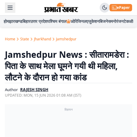
ePaper
होम
झारखण्ड
बिहार
उत्तर प्रदेश
पश्चिम बंगाल
ओरिजिनल
एजुकेशन
बिजनेस
मनोरंजन
टेक
ऑटो
Home
State
Jharkhand
Jamshedpur
Jamshedpur News : सीतारामडेरा :
पिता के साथ मेला घूमने गयी थी महिला,
लौटने के दौरान हो गया कांड
Author
RAJESH SINGH
UPDATED:
MON, 15 JUN 2026 01:08 AM (IST)
विज्ञापन