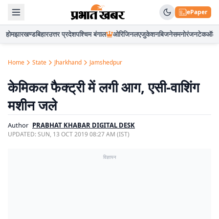
ePaper
होम
झारखण्ड
बिहार
उत्तर प्रदेश
पश्चिम बंगाल
ओरिजिनल
एजुकेशन
बिजनेस
मनोरंजन
टेक
ऑटो
Home
State
Jharkhand
Jamshedpur
केमिकल फैक्ट्री में लगी आग, एसी-वाशिंग
मशीन जले
Author
PRABHAT KHABAR DIGITAL DESK
UPDATED:
SUN, 13 OCT 2019 08:27 AM (IST)
विज्ञापन