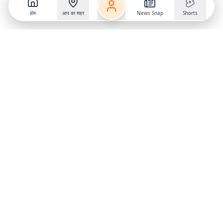
होम
आप का शहर
News Snap
Shorts
Follow us on
X
Download Mobile App
State
›
Jharkhand
›
Hindi News
Gumla News
Bihar News
Dumka News
Delhi News
Ranchi News