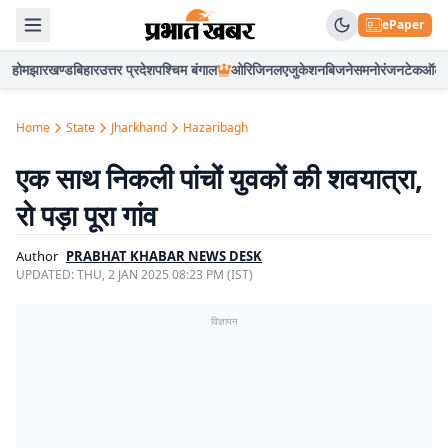
ePaper
होम
झारखण्ड
बिहार
उत्तर प्रदेश
पश्चिम बंगाल
ओरिजिनल
एजुकेशन
बिजनेस
मनोरंजन
टेक
ऑटो
Home
State
Jharkhand
Hazaribagh
एक साथ निकली पांचों युवकों की शवयात्रा,
रो पड़ा पूरा गांव
Author
PRABHAT KHABAR NEWS DESK
UPDATED:
THU, 2 JAN 2025 08:23 PM (IST)
विज्ञापन