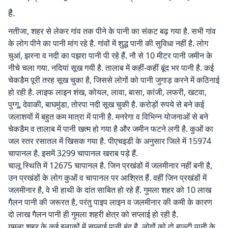
है.
नतीजा, शहर से लेकर गांव तक पीने के पानी का संकट बढ़ गया है. सभी गांव
के लोग पीने का पानी मांग रहे है. गांवों में शुद्ध पानी की सुविधा नहीं है. लोग
चुआं, झरना व नदी का पझरा पानी पी रहे हैं. नौ से 10 मीटर पानी जमीन के
नीचे चला गया. नदियां सूख गयी है. तालाब में कहीं-कहीं बूंद भर पानी है. कई
चेकडैम पूरी तरह सूख चुका है, जिससे लोगों को पानी जुगाड़ करने में कठिनाई
हो रही है. लाइफ लाइन शंख, कोयल, लावा, बासा, कांजी, लफरी, खटवा,
पुग्गू, देवाकी, बाघमुंडा, तोरपा नदी सूख चुकी है. करोड़ों रुपये से बने कई
जलाशयों में बहुत कम मात्रा में पानी है. मनरेगा व विभिन्न योजनाओं से बने
चेकडैम व तालाब में पानी खत्म हो गया है और जमीन फटने लगी है. कुओं का
जल स्तर रसातल में खिसक गया है. पीएचइडी के अनुसार जिले में 15974
चापानल है. इसमें 3299 चापानल खराब पड़े हैं.
चालू स्थिति में 12675 चापानल है. जिन प्रखंडों में जलमीनार नहीं बनी है,
उन प्रखंडों के लोग कुओं व चापानल पर आश्रित हैं. वहीं जिन प्रखंडों में
जलमीनार है, वे भी हाथी के दांत साबित हो रहे हैं. गुमला शहर को 10 लाख
गैलन पानी की जरूरत है, परंतु पाइप लाइन व जलमीनार की कमी के कारण
दो लाख गैलन पानी ही गुमला शहरी क्षेत्र को सप्लाई हो रही है.
गुमला शहर के कई इलाकों में सप्लाई पानी बंद है. लोगों को दो बाल्टी पानी के