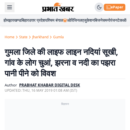
ePaper
होम
झारखण्ड
बिहार
उत्तर प्रदेश
पश्चिम बंगाल
ओरिजिनल
एजुकेशन
बिजनेस
मनोरंजन
टेक
ऑटो
Home
State
Jharkhand
Gumla
गुमला जिले की लाइफ लाइन नदियां सूखी,
गांव के लोग चुआं, झरना व नदी का पझरा
पानी पीने को विवश
Author
PRABHAT KHABAR DIGITAL DESK
UPDATED:
THU, 16 MAY 2019 01:08 AM (IST)
विज्ञापन