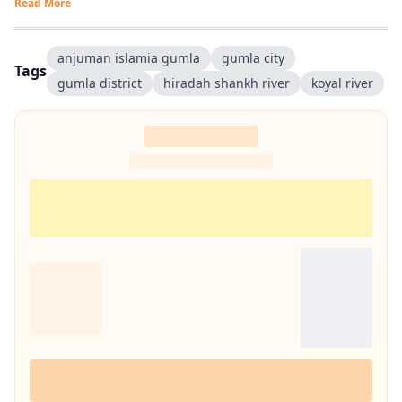
Read More
anjuman islamia gumla
gumla city
Tags
gumla district
hiradah shankh river
koyal river