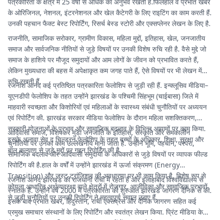
पत्रकारिता के क्षेत्र में 25 वर्षों से अधिक का अनुभव रखती हैं.फिलहाल वे प्रभात खबर
के ओरिजिनल, नेशनल, इंटरनेशनल और खेल कैटेगरी के लिए राइटिंग का काम करती हैं.
उनकी पहचान फैक्ट बेस्ट रिपोर्टिंग, रिसर्च बेस्ड स्टोरी और एक्सप्लेनर लेखन के लिए है.
राजनीति, सामाजिक सरोकार, ग्रामीण विकास, महिला मुद्दों, इतिहास, खेल, जनजातीय
समाज और सार्वजनिक नीतियों से जुड़े विषयों पर उनकी विशेष रुचि रही है. वैसे मुद्दे जो
समाज के हाशिये पर मौजूद समुदायों और आम लोगों के जीवन को प्रभावित करते हैं,
लेकिन मुख्यधारा की बहस में अपेक्षाकृत कम जगह पाते हैं, ऐसे विषयों पर भी लेखन में
रुचि रखती हैं.
रजनीश आनंद कई प्रतिष्ठित पत्रकारिता फेलोशिप से जुड़ी रही हैं. इन्क्लूसिव मीडिया–
यूएनडीपी फेलोशिप के तहत उन्होंने झारखंड के पश्चिमी सिंहभूम (चाईबासा) जिले में
माहवारी स्वच्छता और किशोरियों एवं महिलाओं के स्वास्थ्य संबंधी चुनौतियों पर अध्ययन
एवं रिपोर्टिंग की. झारखंड सरकार मीडिया फेलोशिप के दौरान महिला सशक्तिकरण,
सरकारी योजनाओं के प्रभाव और सामाजिक बदलाव के विभिन्न आयामों पर काम किया.
आदिवासी समाज, विशेषकर मुंडा जनजाति के इतिहास, संस्कृति और समकालीन
इसके अलावा सेव द चिल्ड्रन फेलोशिप के तहत बच्चों के अधिकार, शिक्षा, सुरक्षा और
चुनौतियों पर उनका काम उल्लेखनीय माना जाता है. उन्होंने भूमि, पहचान, परंपरा,
बाल कल्याण से जुड़े मुद्दों पर गहन रिपोर्टिंग की है.
सामाजिक बदलाव और आदिवासी समुदायों के अधिकारों से जुड़े विषयों पर व्यापक फील्ड
रिपोर्टिंग की है.हाल के वर्षों में उन्होंने झारखंड में ऊर्जा संक्रमण (Energy
Transition) और जस्ट ट्रांजिशन की अवधारणा पर भी काम किया है. विशेष रूप से
रजनीश आनंद झारखंड की राजधानी रांची में रहती हैं और इलाहाबाद विश्वविद्यालय से
कोयला आधारित अर्थव्यवस्था वाले क्षेत्रों में रोजगार, आजीविका और सामाजिक प्रभावों
स्नातक हैं. उन्होंने वर्ष 2000 में पत्रकारिता की शुरुआत झारखंड जागरण दैनिक से की.
से जुड़ी चुनौतियों पर उनकी रिपोर्टिंग ने महत्वपूर्ण सवाल उठाए हैं.
इसके बाद प्रभात खबर, हिंदुस्तान, रांची एक्सप्रेस और दैनिक जागरण सहित कई
प्रमुख समाचार संस्थानों के लिए रिपोर्टिंग और स्वतंत्र लेखन किया. प्रिंट मीडिया के