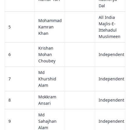
Dal
All India
Mohammad
Majlis-E-
5
Kamran
Ittehadul
Khan
Muslimeen
Krishan
6
Mohan
Independent
Choubey
Md
7
Khurshid
Independent
Alam
Mokkram
8
Independent
Ansari
Md
9
Sahajhan
Independent
Alam