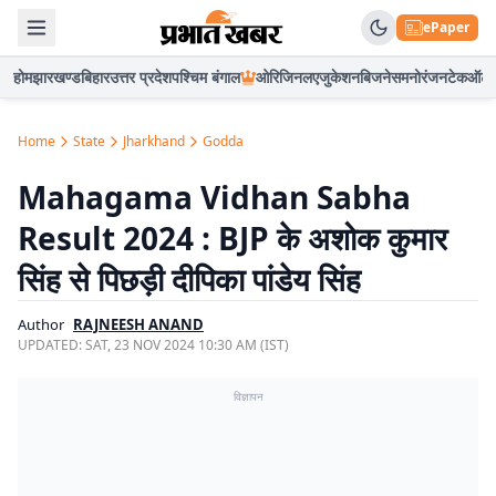
ePaper
होम
झारखण्ड
बिहार
उत्तर प्रदेश
पश्चिम बंगाल
ओरिजिनल
एजुकेशन
बिजनेस
मनोरंजन
टेक
ऑटो
Home
State
Jharkhand
Godda
Mahagama Vidhan Sabha
Result 2024 : BJP के अशोक कुमार
सिंह से पिछड़ी दीपिका पांडेय सिंह
Author
RAJNEESH ANAND
UPDATED:
SAT, 23 NOV 2024 10:30 AM (IST)
विज्ञापन