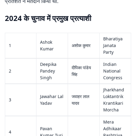
प्रतिशत ने मतदान किया था.
2024 के चुनाव में प्रमुख प्रत्याशी
Bharatiya
Ashok
1
अशोक कुमार
Janata
Kumar
Party
Deepika
Indian
दीपिका पांडेय
2
Pandey
National
सिंह
Singh
Congress
Jharkhand
Jawahar Lal
जवाहर लाल
Loktantrik
3
Yadav
यादव
Krantikari
Morcha
Mera
Pavan
Adhikaar
4
Kumar Turi
Rashtriya