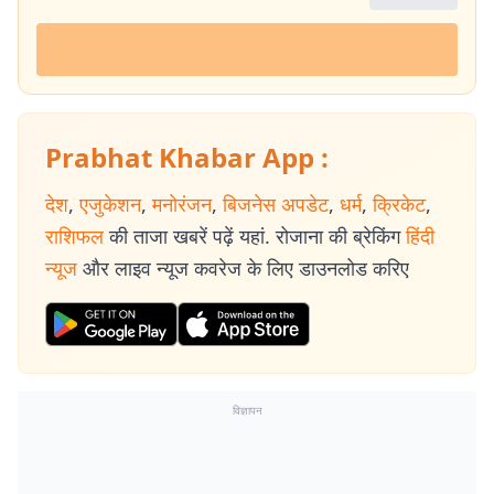
Prabhat Khabar App :
देश
,
एजुकेशन
,
मनोरंजन
,
बिजनेस अपडेट
,
धर्म
,
क्रिकेट
,
राशिफल
की ताजा खबरें पढ़ें यहां. रोजाना की ब्रेकिंग
हिंदी
न्यूज
और लाइव न्यूज कवरेज के लिए डाउनलोड करिए
विज्ञापन