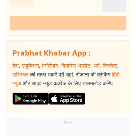
Prabhat Khabar App :
देश
,
एजुकेशन
,
मनोरंजन
,
बिजनेस अपडेट
,
धर्म
,
क्रिकेट
,
राशिफल
की ताजा खबरें पढ़ें यहां. रोजाना की ब्रेकिंग
हिंदी
न्यूज
और लाइव न्यूज कवरेज के लिए डाउनलोड करिए
विज्ञापन