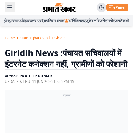
ePaper
होम
झारखण्ड
बिहार
उत्तर प्रदेश
पश्चिम बंगाल
ओरिजिनल
एजुकेशन
बिजनेस
मनोरंजन
टेक
ऑटो
Home
State
Jharkhand
Giridih
Giridih News :पंचायत सचिवालयों में
इंटरनेट कनेक्शन नहीं, ग्रामीणों को परेशानी
Author
PRADEEP KUMAR
UPDATED:
THU, 11 JUN 2026 10:56 PM (IST)
विज्ञापन