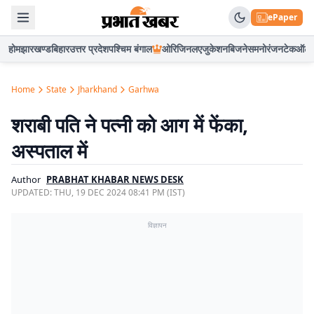
ePaper
होम
झारखण्ड
बिहार
उत्तर प्रदेश
पश्चिम बंगाल
ओरिजिनल
एजुकेशन
बिजनेस
मनोरंजन
टेक
ऑटो
Home
State
Jharkhand
Garhwa
शराबी पति ने पत्नी को आग में फेंका,
अस्पताल में
Author
PRABHAT KHABAR NEWS DESK
UPDATED:
THU, 19 DEC 2024 08:41 PM (IST)
विज्ञापन