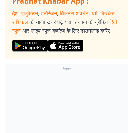
Prabhat Khabar App :
देश
,
एजुकेशन
,
मनोरंजन
,
बिजनेस अपडेट
,
धर्म
,
क्रिकेट
,
राशिफल
की ताजा खबरें पढ़ें यहां. रोजाना की ब्रेकिंग
हिंदी
न्यूज
और लाइव न्यूज कवरेज के लिए डाउनलोड करिए
विज्ञापन