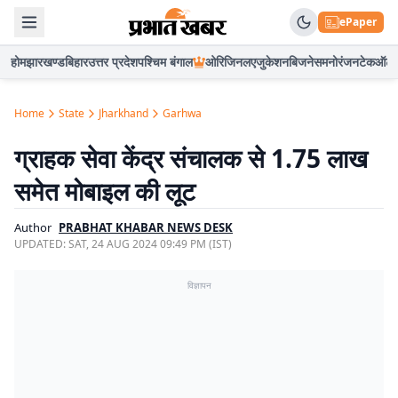
ePaper
होम
झारखण्ड
बिहार
उत्तर प्रदेश
पश्चिम बंगाल
ओरिजिनल
एजुकेशन
बिजनेस
मनोरंजन
टेक
ऑटो
Home
State
Jharkhand
Garhwa
ग्राहक सेवा केंद्र संचालक से 1.75 लाख
समेत मोबाइल की लूट
Author
PRABHAT KHABAR NEWS DESK
UPDATED:
SAT, 24 AUG 2024 09:49 PM (IST)
विज्ञापन