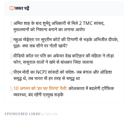
जरूर पढ़ें
1
अमित शाह के बाद शुभेंदु अधिकारी से मिले 2 TMC सांसद,
मुसलमानों को निशाना बनाने का लगाया आरोप
2
महुआ मोईत्रा पर सुप्रीम कोर्ट की टिप्पणी से भड़के अभिजीत दीपके,
पूछा- क्या सब सीने पर गोली खायें?
3
वीडियो कॉल पर पति का अफेयर देख कटिहार की महिला ने तोड़ा
फोन, ससुराल वालों ने खंभे से बांधकर जिंदा जलाया
4
पीएम मोदी का NCPI सांसदों को संदेश- जब बंगाल और ओडिशा
समृद्ध थे, तब भारत भी हर तरह से समृद्ध था
5
10 अगस्त को ‘हर घर तिरंगा’ रैली
:
कोलकाता में बदलेगी ट्रैफिक
व्यवस्था, बंद रहेंगी प्रमुख सड़कें
SPONSORED LINKS
by Taboola