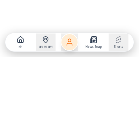
होम
आप का शहर
News Snap
Shorts
Follow us on
X
Download Mobile App