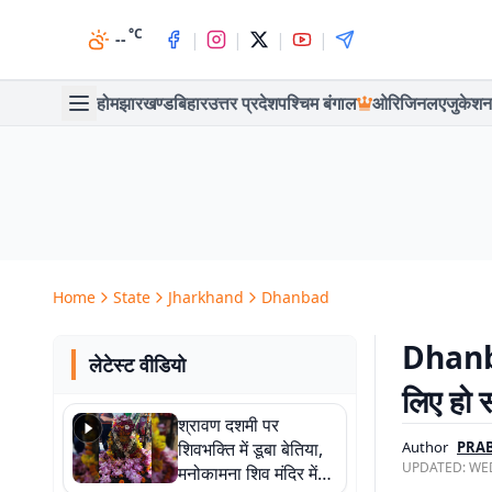
°C
|
|
|
|
--
होम
झारखण्ड
बिहार
उत्तर प्रदेश
पश्चिम बंगाल
ओरिजिनल
एजुकेशन
Home
State
Jharkhand
Dhanbad
Dhanba
लेटेस्ट वीडियो
लिए हो स
श्रावण दशमी पर
शिवभक्ति में डूबा बेतिया,
Author
PRA
UPDATED:
WED
मनोकामना शिव मंदिर में