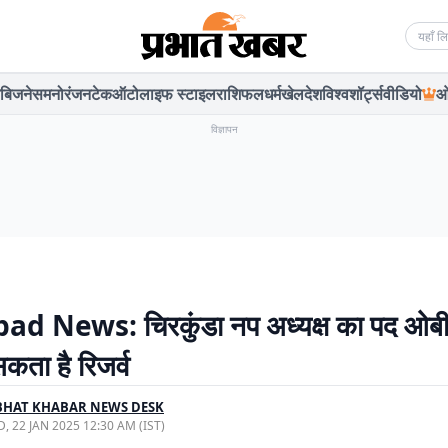
Searc
बिजनेस
मनोरंजन
टेक
ऑटो
लाइफ स्टाइल
राशिफल
धर्म
खेल
देश
विश्व
शॉर्ट्स
वीडियो
ओ
विज्ञापन
d News: चिरकुंडा नप अध्यक्ष का पद ओबी
कता है रिजर्व
BHAT KHABAR NEWS DESK
, 22 JAN 2025 12:30 AM (IST)