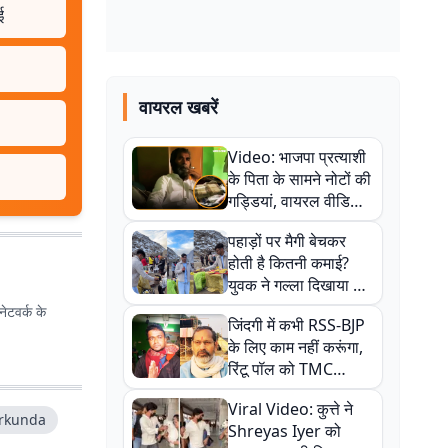
ई
वायरल खबरें
Video: भाजपा प्रत्याशी
के पिता के सामने नोटों की
गड्डियां, वायरल वीडियो
से राजनीति में उबाल,
पहाड़ों पर मैगी बेचकर
अजित महतो बोले- TMC
होती है कितनी कमाई?
की गंदी चाल
युवक ने गल्ला दिखाया तो
नौकरी वालों के खड़े हो गए
ेटवर्क के
जिंदगी में कभी RSS-BJP
कान
के लिए काम नहीं करूंगा,
रिंटू पॉल को TMC
ऑफिस में ले जाकर पीटा,
Viral Video: कुत्ते ने
Video वायरल
irkunda
Shreyas Iyer को