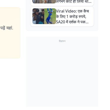
लगभग काट ही लिया था,
न्यूजीलैंड सीरीज से पहले
Viral Video: एक कैच
बाल-बाल बचे
के लिए 1 करोड़ रुपये,
SA20 में दर्शक ने पकड़ा
एक हाथ से गजब का कैच
ढ़ें यहां.
विज्ञापन