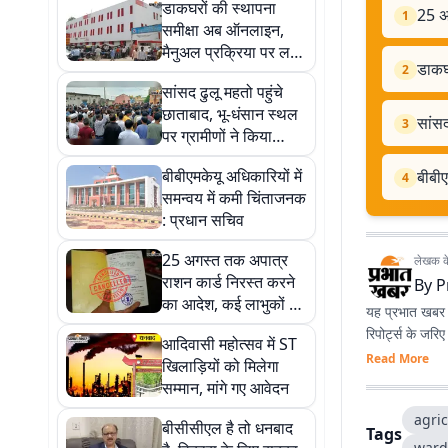
डाकघरों की स्थापना
25 अग
1
समीक्षा अब ऑनलाइन,
मैनुअल प्रक्रिया पर लगी
डाकघ
2
रोक
सांसद ढुलू महतो पहुंचे
छाताबाद, भू-धंसान स्थल
सांसद
3
पर ग्रामीणों ने किया
विरोध
बीबीएमकेयू अधिकारियों में
बीबीए
4
समन्वय में कमी चिंताजनक
: प्रधान सचिव
25 अगस्त तक अपात्र
लेखक के 
राशन कार्ड निरस्त करने
By
P
का आदेश, कई लाभुकों पर
यह प्रभात खबर क
होगी कार्रवाई
रिपोर्ट्स के जरि
आदिवासी महोत्सव में ST
Read More
खिलाड़ियों को मिलेगा
सम्मान, मांगे गए आवेदन
agric
बीसीसीएल है तो धनबाद
Tags
ward