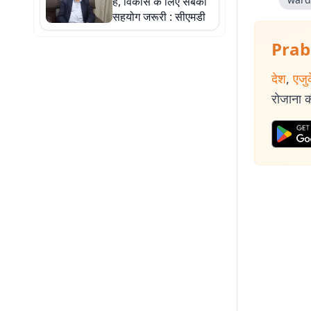
है, विकास के लिए सबका
सहयोग जरूरी : सीएमडी
Prab
देश
,
एजु
रोजाना की