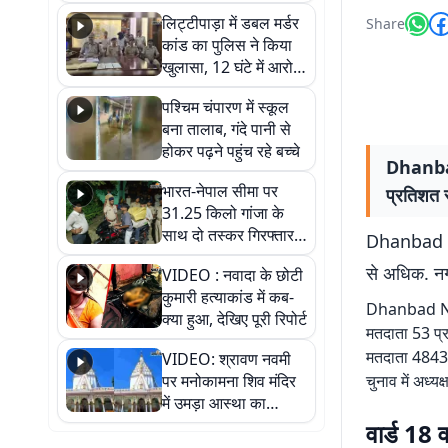
हुआ भव्य श्रृंगार
लिट्टीपाड़ा में डबल मर्डर
Share
कांड का पुलिस ने किया
खुलासा, 12 घंटे में आरोपी
गिरफ्तार
पश्चिम चंपारण में स्कूल
बना तालाब, गंदे पानी से
होकर पढ़ने पहुंच रहे बच्चे
Dhanbad 
भारत-नेपाल सीमा पर
प्रतिशत 
31.25 किलो गांजा के
साथ दो तस्कर गिरफ्तार,
Dhanbad New
नेपाली नंबर की बाइक
से अधिक. नग
VIDEO : नवादा के छोटी
जब्त
कुमारी हत्याकांड में कब-
Dhanbad News: 
क्या हुआ, देखिए पूरी रिपोर्ट
मतदाता 53 प्र
मतदाता 4843 ह
VIDEO: श्रावण नवमी
पर मनोकामना शिव मंदिर
चुनाव में अध्य
में उमड़ा आस्था का
सैलाब, हर-हर महादेव के
वार्ड 18 व
जयघोष से गूंजा परिसर