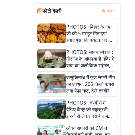
फोटो गैलरी
और देखें
PHOTOS : बिहार के गया
जी की 5 मशहूर मिठाइयां,
स्वाद ऐसा कि पर्यटक घर ले
जाना नहीं भूलते, तस्वीरों में
PHOTOS: सावन स्पेशल :
देखें
मीरगंज के औघड़दानी मंदिर में
बाबा का अलौकिक श्रृंगार,
तस्वीरों में देखें महादेव के कई
बासुकिनाथ में फूड सेफ्टी टीम
मनमोहक स्वरूप
का एक्शन, 205 किलो फंगस
लगा पेड़ा नष्ट, देखें तस्वीरें
PHOTOS : तस्वीरों में
देखिए कैमूर की खूबसूरती,
झरनों से लेकर प्राचीन मंदिरों
तक प्रकृति और आस्था का
ओपेन सफारी को CM ने
अद्भुत संगम
दिखाई हरी झंडी, कहा- हम